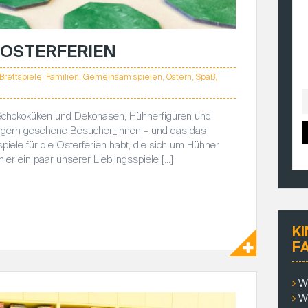
E OSTERFERIEN
Brettspiele
,
Familien
,
Gemeinsam spielen
,
Ostern
,
Spaß
,
e Schokoküken und Dekohasen, Hühnerfiguren und
sie gern gesehene Besucher_innen – und das das
piele für die Osterferien habt, die sich um Hühner
er ein paar unserer Lieblingsspiele […]
K
F
W
W