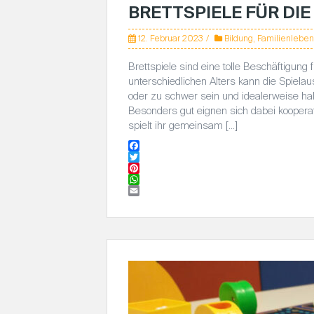
BRETTSPIELE FÜR DIE
12. Februar 2023
Bildung
,
Familienleben
Brettspiele sind eine tolle Beschäftigung
unterschiedlichen Alters kann die Spielaus
oder zu schwer sein und idealerweise h
Besonders gut eignen sich dabei kooperat
spielt ihr gemeinsam […]
F
a
T
c
w
P
e
i
i
W
b
t
n
h
E
o
t
t
a
m
o
e
e
t
a
k
r
r
s
i
e
A
l
s
p
t
p