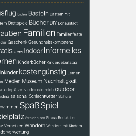
sflug
Basteln
Basteln mit
Baden
Bücher
DIY
Brettspiele
dern
Donaustadt
Familien
raußen
Familienfeste
Geschenk
der
Gesundheitskompetenz
atis
Informelles
Indoor
Grätzl
ernen
Kinderbücher
Kindergeburtstag
kostengünstig
inkinder
Lernen
Nachhaltigkeit
Museum
Medien
en
outdoor
Niederösterreich
urbadeplätze
saisonal
Schlechtwetter
Schule
ycling
Spaß
Spiel
hwimmen
ielplatz
Stress-Reduktion
Streichelzoo
Wandern
Vernetzen
Wandern mit Kindern
ub
derverwertung