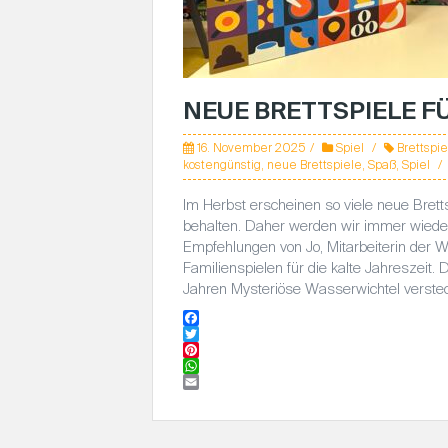
NEUE BRETTSPIELE F
16. November 2025
Spiel
Brettspie
kostengünstig
,
neue Brettspiele
,
Spaß
,
Spiel
Im Herbst erscheinen so viele neue Bretts
behalten. Daher werden wir immer wieder 
Empfehlungen von Jo, Mitarbeiterin der 
Familienspielen für die kalte Jahreszeit.
Jahren Mysteriöse Wasserwichtel verstec
F
a
T
c
w
P
e
i
i
W
b
t
n
h
E
o
t
t
a
m
o
e
e
t
a
k
r
r
s
i