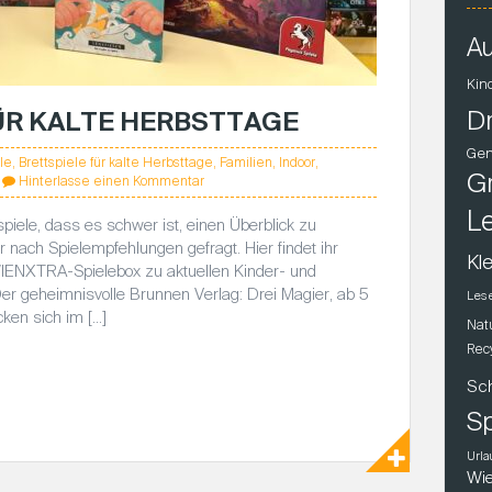
Au
Kin
D
ÜR KALTE HERBSTTAGE
Gen
le
,
Brettspiele für kalte Herbsttage
,
Familien
,
Indoor
,
Gr
Hinterlasse einen Kommentar
L
piele, dass es schwer ist, einen Überblick zu
nach Spielempfehlungen gefragt. Hier findet ihr
Kle
WIENXTRA-Spielebox zu aktuellen Kinder- und
 Der geheimnisvolle Brunnen Verlag: Drei Magier, ab 5
Les
ken sich im […]
Nat
Rec
Sc
Sp
Urla
Wie