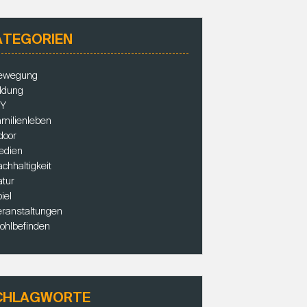
ATEGORIEN
ewegung
ldung
IY
milienleben
door
edien
chhaltigkeit
tur
iel
ranstaltungen
ohlbefinden
CHLAGWORTE