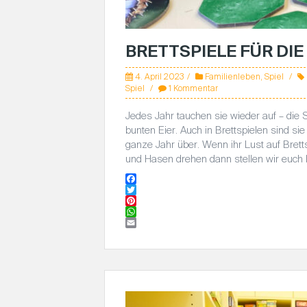
BRETTSPIELE FÜR DI
4. April 2023
Familienleben
,
Spiel
Spiel
1 Kommentar
Jedes Jahr tauchen sie wieder auf – di
bunten Eier. Auch in Brettspielen sind 
ganze Jahr über. Wenn ihr Lust auf Bretts
und Hasen drehen dann stellen wir euch hi
F
a
T
c
w
P
e
i
i
W
b
t
n
h
E
o
t
t
a
m
o
e
e
t
a
k
r
r
s
i
e
A
l
s
p
t
p