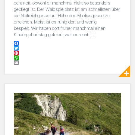
echt nett, obwohl er manchmal nicht so besonders
gepflegt ist. Der Waldspielplatz ist am schnellsten über
die Neilreichgasse auf Höhe der Sibeliusgasse zu
erreichen. Meist ist es ruhig dort und wenig
bespielt. Wir haben dort früher manchmal einen
Kindergeburtstag gefeiert, weil er recht […]
F
a
T
c
w
P
e
i
i
W
b
t
n
h
E
o
t
t
a
m
o
e
e
t
a
k
r
r
s
i
e
A
l
s
p
t
p