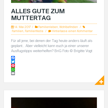
ALLES GUTE ZUM
MUTTERTAG
14. Mai 2017
Familienleben
,
Wohlbefinden
Familien
,
Familienfeste
Hinterlasse einen Kommentar
Für all jene, bei denen der Tag heute anders läuft als
geplant… Aber vielleicht kann euch ja einer unserer
Ausflugstipps weiterhelfen? BriG Foto © Brigitte Vogt
F
a
T
c
w
P
e
i
i
W
b
t
n
h
E
o
t
t
a
m
o
e
e
t
a
k
r
r
s
i
e
A
l
s
p
t
p