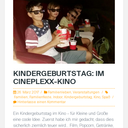
KINDERGEBURTSTAG: IM
CINEPLEXX-KINO
26. März 2017
Familienleben
,
Veranstaltungen
Familien
,
Familienfeste
,
Indoor
,
Kindergeburtstag
,
Kino
,
Spaß
Hinterlasse einen Kommentar
Ein Kindergeburtstag im Kino – für Kleine und Große
eine coole Idee. Zuerst habe ich mir gedacht, dass dies
sicherlich ziemlich teuer wird… Film, Popcorn, Getränke,