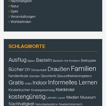
Nachhaltigkeit
T
Natur
I
Spiel
O
Veranstaltungen
Wohlbefinden
N
SCHLAGWORTE
Ausflug
Basteln
Brettspiele
Basteln mit Kindern
Baden
Familien
Draußen
Bücher
DIY
Donaustadt
Familienfeste
Geschenk
Gender
Gesundheitskompetenz
Gratis
Informelles Lernen
Indoor
Grätzl
Kleinkinder
Kinderbücher
Kindergeburtstag
kostengünstig
Museum
Medien
Lernen
Lesen
Nachhaltigkeit
Niederösterreich
Naturbadeplätze