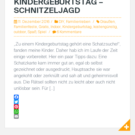
KINDERGEBURTSTAG –
SCHNITZELJAGD
11. Dezember 2016
DIY
,
Familienleben
Draußen
,
Familienfeste
,
Gratis
,
Indoor
,
Kindergeburtstag
,
kostengünstig
,
outdoor
,
Spaß
,
Spiel
6 Kommentare
„Zu einem Kindergeburtstag gehört eine Schatzsuche!“,
fanden meine Kinder. Daher hab ich im Laufe der Zeit
einige vorbereitet. Hier ein paar Tipps dazu: Eine
Schatzkarte kam immer gut an, egal ob selbst
gezeichnet oder ausgedruckt, Hauptsache sie war
angekohlt oder zerknüllt und sah alt und geheimnisvoll
aus. Die Rätsel sollten nicht zu leicht aber auch nicht
unlösbar sein. Für […]
F
a
T
c
w
P
e
i
i
W
b
t
n
h
E
o
t
t
a
m
o
e
e
t
a