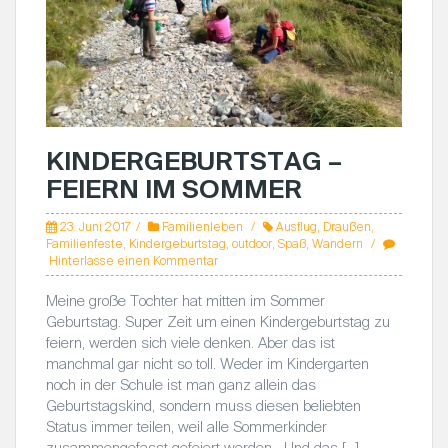
KINDERGEBURTSTAG –
FEIERN IM SOMMER
23. Juni 2017
Familienleben
Ausflug
,
Draußen
,
Familienfeste
,
Kindergeburtstag
,
outdoor
,
Spaß
,
Wandern
Hinterlasse einen Kommentar
Meine große Tochter hat mitten im Sommer
Geburtstag. Super Zeit um einen Kindergeburtstag zu
feiern, werden sich viele denken. Aber das ist
manchmal gar nicht so toll. Weder im Kindergarten
noch in der Schule ist man ganz allein das
Geburtstagskind, sondern muss diesen beliebten
Status immer teilen, weil alle Sommerkinder
zusammengefasst gefeiert werden. „Und das […]