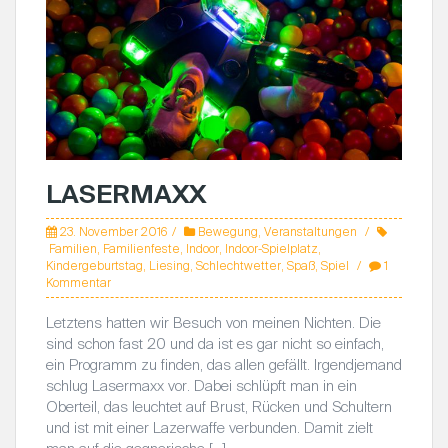
LASERMAXX
23. November 2016
Bewegung
,
Veranstaltungen
Familien
,
Familienfeste
,
Indoor
,
Indoor-Spielplatz
,
Kindergeburtstag
,
Liesing
,
Schlechtwetter
,
Spaß
,
Spiel
1
Kommentar
Letztens hatten wir Besuch von meinen Nichten. Die
sind schon fast 20 und da ist es gar nicht so einfach,
ein Programm zu finden, das allen gefällt. Irgendjemand
schlug Lasermaxx vor. Dabei schlüpft man in ein
Oberteil, das leuchtet auf Brust, Rücken und Schultern
und ist mit einer Lazerwaffe verbunden. Damit zielt