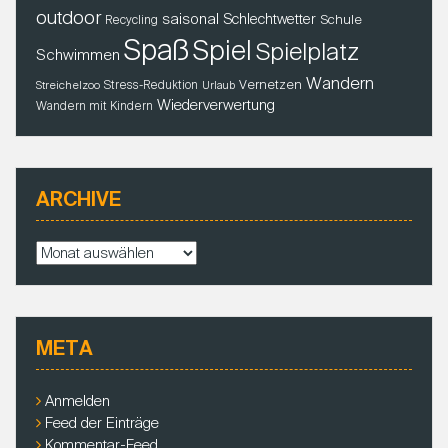
outdoor
saisonal
Schlechtwetter
Schule
Recycling
Spaß
Spiel
Spielplatz
Schwimmen
Wandern
Vernetzen
Stress-Reduktion
Streichelzoo
Urlaub
Wiederverwertung
Wandern mit Kindern
ARCHIVE
A
r
c
h
i
META
v
e
Anmelden
Feed der Einträge
Kommentar-Feed