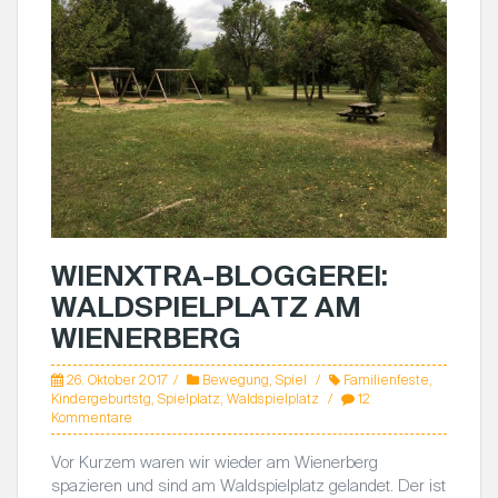
WIENXTRA-BLOGGEREI:
WALDSPIELPLATZ AM
WIENERBERG
26. Oktober 2017
Bewegung
,
Spiel
Familienfeste
,
Kindergeburtstg
,
Spielplatz
,
Waldspielplatz
12
Kommentare
Vor Kurzem waren wir wieder am Wienerberg
spazieren und sind am Waldspielplatz gelandet. Der ist