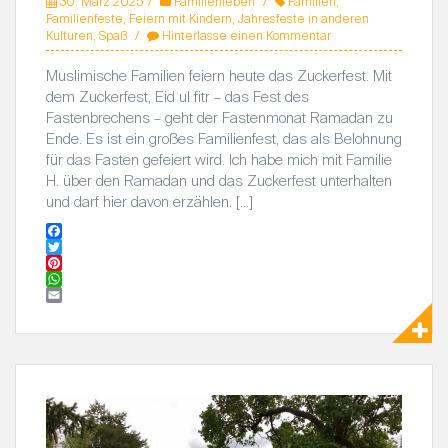
30. März 2025
Familienleben
Familien
,
Familienfeste
,
Feiern mit Kindern
,
Jahresfeste in anderen
Kulturen
,
Spaß
Hinterlasse einen Kommentar
Muslimische Familien feiern heute das Zuckerfest. Mit
dem Zuckerfest, Eid ul fitr – das Fest des
Fastenbrechens – geht der Fastenmonat Ramadan zu
Ende. Es ist ein großes Familienfest, das als Belohnung
für das Fasten gefeiert wird. Ich habe mich mit Familie
H. über den Ramadan und das Zuckerfest unterhalten
und darf hier davon erzählen. […]
F
a
T
c
w
P
e
i
i
W
b
t
n
h
E
o
t
t
a
m
o
e
e
t
a
k
r
r
s
i
e
A
l
s
p
t
p