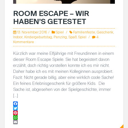
ROOM ESCAPE – WIR
HABEN’S GETESTET
13. November 2016
Spiel
Familienfeste
,
Geschenk
,
Indoor
,
Kindergeburtstag
,
Penzing
,
Spaß
,
Spiel
4
Kommentare
Kürzlich war meine Elfjährige mit Freundinnen in einem
dieser Room Escape Spiele. Sie hat begeistert davon
erzählt, doch richtig vorstellen konnte ich es mir nicht.
Daher habe ich es mit meinen Kolleginnen ausprobiert.
Fazit: Nicht gerade billig, aber eine wirklich coole Sache!
Ein feines Erlebnisgeschenk für größere Kids. Die
Sache ist, abgesehen von der Spielgeschichte, immer
[…]
F
a
T
c
w
P
e
i
i
W
b
t
n
h
E