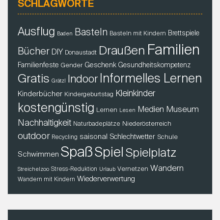
SCHLAGWORTE
Ausflug
Basteln
Brettspiele
Basteln mit Kindern
Baden
Familien
Draußen
Bücher
DIY
Donaustadt
Familienfeste
Geschenk
Gender
Gesundheitskompetenz
Gratis
Informelles Lernen
Indoor
Grätzl
Kleinkinder
Kinderbücher
Kindergeburtstag
kostengünstig
Museum
Medien
Lernen
Lesen
Nachhaltigkeit
Niederösterreich
Naturbadeplätze
outdoor
saisonal
Schlechtwetter
Schule
Recycling
Spaß
Spiel
Spielplatz
Schwimmen
Wandern
Vernetzen
Stress-Reduktion
Streichelzoo
Urlaub
Wiederverwertung
Wandern mit Kindern