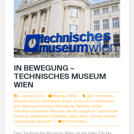
IN BEWEGUNG –
TECHNISCHES MUSEUM
WIEN
2. Januar 2024
Bildung
,
Indoor
Das Technische
Museum ist ein Riesenhaus in dem es so viel zu entdecken
gibt
,
Dauerausstellung In Bewegung
,
Familien
,
Indoor
,
Interaktive Stationen
,
Museum
,
Musik Lounge im Technischen
Museum
,
Rudolfsheim-Fünfhaus
,
Spaß
,
Spiel
,
Technik erleben
,
Terchnisches Museum
8 Kommentare
Das Technische Museum Wien ist ein toller Ort bei