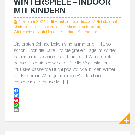
WINTERSPIELE – INDOOR
t
p
MIT KINDERN
4. Februar 2024
Familienleben
,
Indoor
Indoor mit
Kindern
,
Indoorspiele zuhause
,
Museen entdecken
,
Winterspiele
Hinterlasse einen Kommentar
Die ersten Schneeflocken sind ja immer ein Hit, so
schön! Doch die Kälte und die grauen Tage im Winter
hat man meist schnell satt. Dann sind Winterspiele
gefragt. Hier stellen wir euch 3 tolle Möglichkeiten
inklusive passende Buchtipps vor, wie ihr den Winter
mit Kindern in Wien gut über die Runden bringt.
Indoorspiele zuhause Mit […]
F
a
T
c
w
P
e
i
i
W
b
t
n
h
E
o
t
t
a
m
o
e
e
t
a
k
r
r
s
i
e
A
l