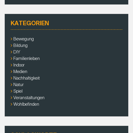
c
A
h
G
e
S
KATEGORIEN
n
-
a
N
c
Bewegung
h
A
Bildung
:
V
DIY
Familienleben
I
Indoor
G
Medien
A
Nachhaltigkeit
T
Natur
I
Spiel
O
Veranstaltungen
Wohlbefinden
N