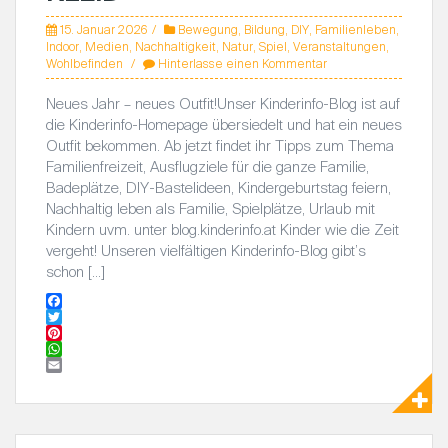
15. Januar 2026
Bewegung
,
Bildung
,
DIY
,
Familienleben
,
Indoor
,
Medien
,
Nachhaltigkeit
,
Natur
,
Spiel
,
Veranstaltungen
,
Wohlbefinden
Hinterlasse einen Kommentar
Neues Jahr – neues Outfit!Unser Kinderinfo-Blog ist auf
die Kinderinfo-Homepage übersiedelt und hat ein neues
Outfit bekommen. Ab jetzt findet ihr Tipps zum Thema
Familienfreizeit, Ausflugziele für die ganze Familie,
Badeplätze, DIY-Bastelideen, Kindergeburtstag feiern,
Nachhaltig leben als Familie, Spielplätze, Urlaub mit
Kindern uvm. unter blog.kinderinfo.at Kinder wie die Zeit
vergeht! Unseren vielfältigen Kinderinfo-Blog gibt’s
schon […]
F
a
T
c
w
P
e
i
i
W
b
t
n
h
E
o
t
t
a
m
o
e
e
t
a
k
r
r
s
i
e
A
l