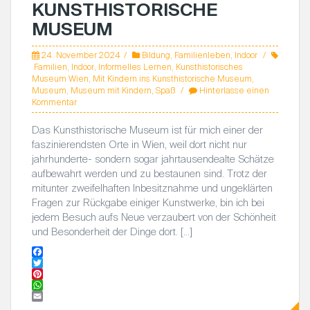
KUNSTHISTORISCHE
MUSEUM
24. November 2024
Bildung
,
Familienleben
,
Indoor
Familien
,
Indoor
,
Informelles Lernen
,
Kunsthistorisches
Museum Wien
,
Mit Kindern ins Kunsthistorische Museum
,
Museum
,
Museum mit Kindern
,
Spaß
Hinterlasse einen
Kommentar
Das Kunsthistorische Museum ist für mich einer der
faszinierendsten Orte in Wien, weil dort nicht nur
jahrhunderte- sondern sogar jahrtausendealte Schätze
aufbewahrt werden und zu bestaunen sind. Trotz der
mitunter zweifelhaften Inbesitznahme und ungeklärten
Fragen zur Rückgabe einiger Kunstwerke, bin ich bei
jedem Besuch aufs Neue verzaubert von der Schönheit
und Besonderheit der Dinge dort. […]
F
a
T
c
w
P
e
i
i
W
b
t
n
h
E