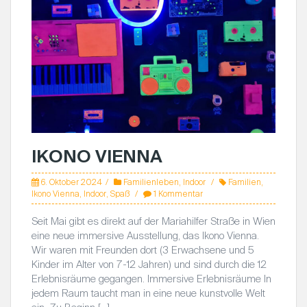
IKONO VIENNA
6. Oktober 2024
Familienleben
,
Indoor
Familien
,
Ikono Vienna
,
Indoor
,
Spaß
1 Kommentar
Seit Mai gibt es direkt auf der Mariahilfer Straße in Wien
eine neue immersive Ausstellung, das Ikono Vienna.
Wir waren mit Freunden dort (3 Erwachsene und 5
Kinder im Alter von 7-12 Jahren) und sind durch die 12
Erlebnisräume gegangen. Immersive Erlebnisräume In
jedem Raum taucht man in eine neue kunstvolle Welt