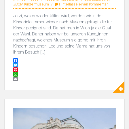
ZOOM Kindermuseum
Hinterlasse einen Kommentar
Jetzt, wo es wieder kälter wird, werden wir in der
Kinderinfo immer wieder nach Museen gefragt, die für
Kinder geeignet sind. Da hat man in Wien ja die Qual
der Wahl. Daher haben wir bei unseren Kund_innen
nachgefragt, welches Museum sie gerne mit ihren
Kindern besuchen. Leo und seine Mama hat uns von
ihrem Besuch […]
F
a
T
c
w
P
e
i
i
W
b
t
n
h
E
o
t
t
a
m
o
e
e
t
a
k
r
r
s
i
e
A
l
s
p
t
p