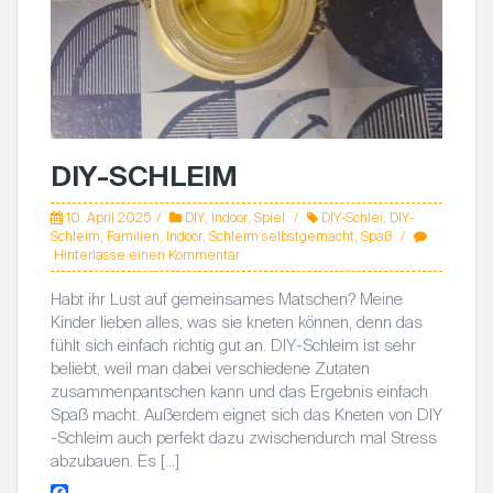
DIY-SCHLEIM
10. April 2025
DIY
,
Indoor
,
Spiel
DIY-Schlei
,
DIY-
Schleim
,
Familien
,
Indoor
,
Schleim selbstgemacht
,
Spaß
Hinterlasse einen Kommentar
Habt ihr Lust auf gemeinsames Matschen? Meine
Kinder lieben alles, was sie kneten können, denn das
fühlt sich einfach richtig gut an. DIY-Schleim ist sehr
beliebt, weil man dabei verschiedene Zutaten
zusammenpantschen kann und das Ergebnis einfach
Spaß macht. Außerdem eignet sich das Kneten von DIY
-Schleim auch perfekt dazu zwischendurch mal Stress
abzubauen. Es […]