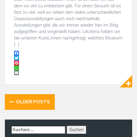
dem es viel zu entdecken gibt. Für einen Besuch ist es
fast zu viel, weil es neben den vielen unterschiedlichen
Dauerausstellungen auch noch wechselnde
Ausstellungen gibt, die wir immer wieder hier im Blog
aufgegriffen und vorgestellt haben. Letztens haben wir
bei unseren Kund_innen nachgefragt, welches Museum
[…]
F
a
T
c
w
P
e
i
i
W
b
t
n
h
E
o
t
t
a
m
o
e
e
t
a
k
r
r
s
i
e
A
l
OLDER POSTS
B
s
p
t
p
E
I
T
S
R
u