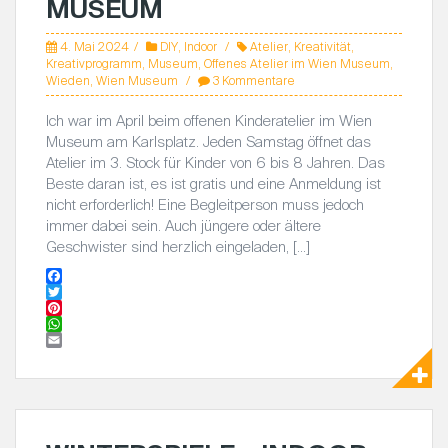
MUSEUM
4. Mai 2024
DIY
,
Indoor
Atelier
,
Kreativität
,
Kreativprogramm
,
Museum
,
Offenes Atelier im Wien Museum
,
Wieden
,
Wien Museum
3 Kommentare
Ich war im April beim offenen Kinderatelier im Wien
Museum am Karlsplatz. Jeden Samstag öffnet das
Atelier im 3. Stock für Kinder von 6 bis 8 Jahren. Das
Beste daran ist, es ist gratis und eine Anmeldung ist
nicht erforderlich! Eine Begleitperson muss jedoch
immer dabei sein. Auch jüngere oder ältere
Geschwister sind herzlich eingeladen, […]
F
a
T
c
w
P
e
i
i
W
b
t
n
h
E
o
t
t
a
m
o
e
e
t
a
k
r
r
s
i
e
A
l
s
p