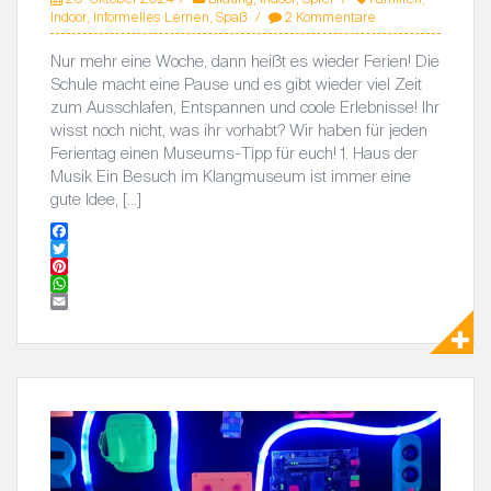
Indoor
,
Informelles Lernen
,
Spaß
2 Kommentare
Nur mehr eine Woche, dann heißt es wieder Ferien! Die
Schule macht eine Pause und es gibt wieder viel Zeit
zum Ausschlafen, Entspannen und coole Erlebnisse! Ihr
wisst noch nicht, was ihr vorhabt? Wir haben für jeden
Ferientag einen Museums-Tipp für euch! 1. Haus der
Musik Ein Besuch im Klangmuseum ist immer eine
gute Idee, […]
F
a
T
c
w
P
e
i
i
W
b
t
n
h
E
o
t
t
a
m
o
e
e
t
a
k
r
r
s
i
e
A
l
s
p
t
p