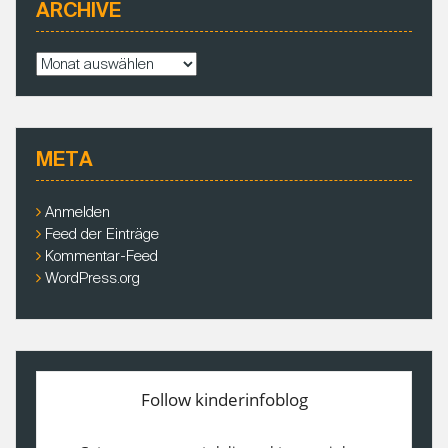
ARCHIVE
A
r
c
h
i
META
v
e
Anmelden
Feed der Einträge
Kommentar-Feed
WordPress.org