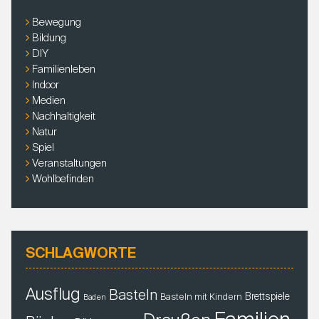
N
c
Bewegung
h
A
Bildung
:
V
DIY
Familienleben
I
Indoor
G
Medien
A
Nachhaltigkeit
T
Natur
I
Spiel
O
Veranstaltungen
Wohlbefinden
N
SCHLAGWORTE
Ausflug
Basteln
Brettspiele
Basteln mit Kindern
Baden