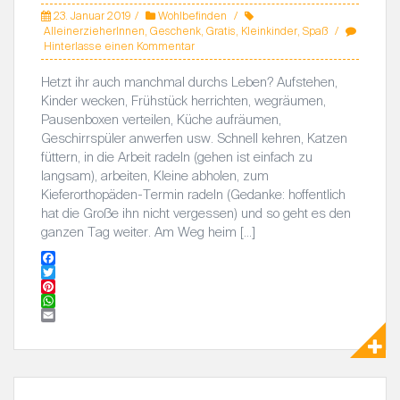
23. Januar 2019
Wohlbefinden
AlleinerzieherInnen
,
Geschenk
,
Gratis
,
Kleinkinder
,
Spaß
Hinterlasse einen Kommentar
Hetzt ihr auch manchmal durchs Leben? Aufstehen,
Kinder wecken, Frühstück herrichten, wegräumen,
Pausenboxen verteilen, Küche aufräumen,
Geschirrspüler anwerfen usw. Schnell kehren, Katzen
füttern, in die Arbeit radeln (gehen ist einfach zu
langsam), arbeiten, Kleine abholen, zum
Kieferorthopäden-Termin radeln (Gedanke: hoffentlich
hat die Große ihn nicht vergessen) und so geht es den
ganzen Tag weiter. Am Weg heim […]
F
a
T
c
w
P
e
i
i
W
b
t
n
h
E
o
t
t
a
m
o
e
e
t
a
k
r
r
s
i
e
A
l