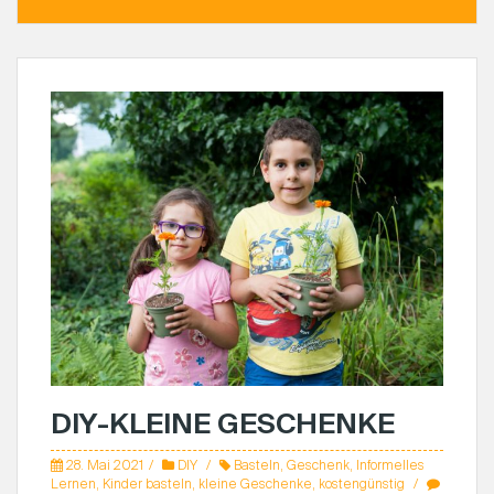
DIY-KLEINE GESCHENKE
28. Mai 2021
DIY
Basteln
,
Geschenk
,
Informelles
Lernen
,
Kinder basteln
,
kleine Geschenke
,
kostengünstig