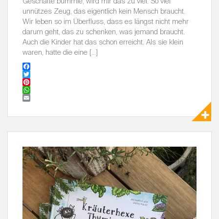
Geschäfte bummle, wird mir das zu viel. So viel
unnützes Zeug, das eigentlich kein Mensch braucht.
Wir leben so im Überfluss, dass es längst nicht mehr
darum geht, das zu schenken, was jemand braucht.
Auch die Kinder hat das schon erreicht. Als sie klein
waren, hatte die eine […]
F
a
T
c
w
P
e
i
i
W
b
t
n
h
E
o
t
t
a
m
o
e
e
t
a
k
r
r
s
i
e
A
l
s
p
t
p