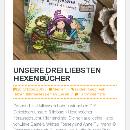
UNSERE DREI LIEBSTEN
HEXENBÜCHER
28. Oktober 2018
Medien
Bücher
,
Geschenk
,
Hexen
,
Informelles Lernen
,
Lesen
10 Kommentare
Passend zu Halloween haben wir neben DIY-
Dekoideen unsere 3 liebsten Hexenbücher
herausgesucht. Hier sind sie: Die schlaue kleine Hexe
vonLieve Baeten, Wietse Fossey und Anne Tüllmann ©