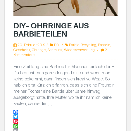
DIY- OHRRINGE AUS
BARBIETEILEN
20. Februar 2019
DIY
Barbie-Recycling
,
Basteln
,
Geschenk
,
Ohrringe
,
Schmuck
,
Wiederverwertung
2
Kommentare
Eine Zeit lang sind Barbies für Mädchen einfach der Hit.
Da braucht man ganz dringend eine und wenn man
keine bekommt, dann finden sich kreative Wege. So
hab ich erst kürzlich erfahren, dass sich eine Freundin
meiner Tochter eine Barbie über Jahre hinweg
ausgeborgt hatte. Ihre Mutter wollte ihr nämlich keine
kaufen, da sie die […]
F
a
T
c
w
P
e
i
i
W