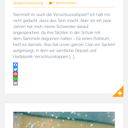
Wiederverwertung
7 Kommentare
Sammelt ihr auch die Verschlussstöpsel? Ich hätt mir
nicht gedacht, dass das Sinn macht. Aber vor ein paar
Jahren hat mich meine Schwester darauf
angesprochen, da ihre Nichten in der Schule mit
dem Sammeln begonnen hatten – für einen Rollstuhl,
hieß es damals. Also hat unser ganzer Clan ein Sackerl
aufgehängt, in dem wir sämtliche Stöpsel und
Hartplastik-Verschlusskappen […]
F
a
T
c
w
P
e
i
i
W
b
t
n
h
E
o
t
t
a
m
o
e
e
t
a
k
r
r
s
i
e
A
l
s
p
t
p