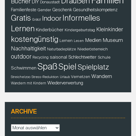
Familien
Draußen
Bücher
DIY
Donaustadt
Familienfeste
Geschenk
Gender
Gesundheitskompetenz
Gratis
Informelles
Indoor
Grätzl
Lernen
Kleinkinder
Kinderbücher
Kindergeburtstag
kostengünstig
Museum
Medien
Lernen
Lesen
Nachhaltigkeit
Niederösterreich
Naturbadeplätze
outdoor
saisonal
Schlechtwetter
Schule
Recycling
Spaß
Spiel
Spielplatz
Schwimmen
Wandern
Vernetzen
Streichelzoo
Stress-Reduktion
Urlaub
Wiederverwertung
Wandern mit Kindern
ARCHIVE
A
r