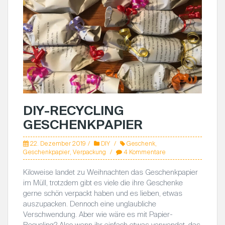
DIY-RECYCLING
GESCHENKPAPIER
22. Dezember 2019
DIY
Geschenk
,
Geschenkpapier
,
Verpackung
4 Kommentare
Kiloweise landet zu Weihnachten das Geschenkpapier
im Müll, trotzdem gibt es viele die ihre Geschenke
gerne schön verpackt haben und es lieben, etwas
auszupacken. Dennoch eine unglaubliche
Verschwendung. Aber wie wäre es mit Papier-
Recycling? Also wenn ihr einfach etwas verwendet, das