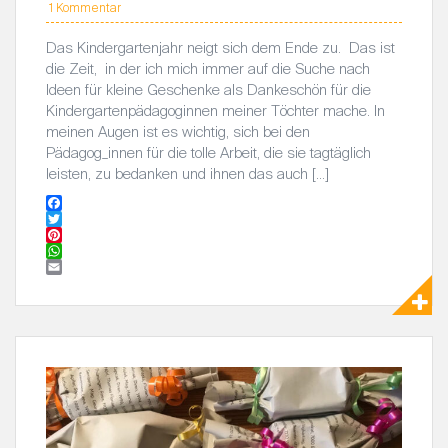
1 Kommentar
Das Kindergartenjahr neigt sich dem Ende zu. Das ist
die Zeit, in der ich mich immer auf die Suche nach
Ideen für kleine Geschenke als Dankeschön für die
Kindergartenpädagoginnen meiner Töchter mache. In
meinen Augen ist es wichtig, sich bei den
Pädagog_innen für die tolle Arbeit, die sie tagtäglich
leisten, zu bedanken und ihnen das auch […]
F
a
T
c
w
P
e
i
i
W
b
t
n
h
E
o
t
t
a
m
o
e
e
t
a
k
r
r
s
i
e
A
l
s
p
t
p