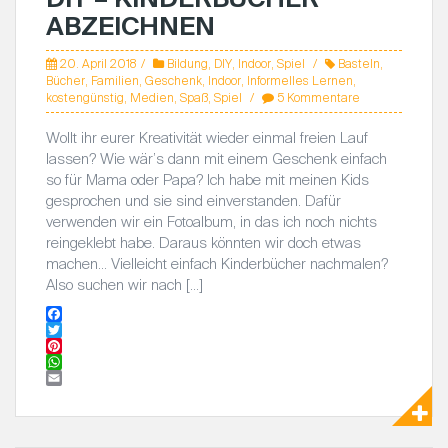
ABZEICHNEN
20. April 2018
Bildung
,
DIY
,
Indoor
,
Spiel
Basteln
,
Bücher
,
Familien
,
Geschenk
,
Indoor
,
Informelles Lernen
,
kostengünstig
,
Medien
,
Spaß
,
Spiel
5 Kommentare
Wollt ihr eurer Kreativität wieder einmal freien Lauf
lassen? Wie wär’s dann mit einem Geschenk einfach
so für Mama oder Papa? Ich habe mit meinen Kids
gesprochen und sie sind einverstanden. Dafür
verwenden wir ein Fotoalbum, in das ich noch nichts
reingeklebt habe. Daraus könnten wir doch etwas
machen… Vielleicht einfach Kinderbücher nachmalen?
Also suchen wir nach […]
F
a
T
c
w
P
e
i
i
W
b
t
n
h
E
o
t
t
a
m
o
e
e
t
a
k
r
r
s
i