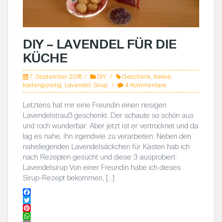
DIY – LAVENDEL FÜR DIE
KÜCHE
7. September 2018
DIY
Geschenk
,
Kekse
,
kostengünstig
,
Lavendel
,
Sirup
4 Kommentare
Letztens hat mir eine Freundin einen riesigen
Lavendelstrauß geschenkt. Der schaute so schön aus
und roch wunderbar. Aber jetzt ist er vertrocknet und da
lag es nahe, ihn irgendwie zu verarbeiten. Neben den
naheliegenden Lavendelsäckchen für Kästen hab ich
nach Rezepten gesucht und diese 3 ausprobiert:
Lavendelsirup Von einer Freundin habe ich dieses
Sirup-Rezept bekommen, […]
F
a
T
c
w
P