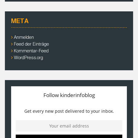
c
h
i
META
v
e
Anmelden
Feed der Einträge
Kommentar-Feed
WordPress.org