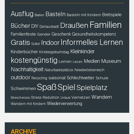
Ausflug
Basteln
Brettspiele
Basteln mit Kindern
Baden
Familien
Draußen
Bücher
DIY
Donaustadt
Familienfeste
Geschenk
Gender
Gesundheitskompetenz
Gratis
Informelles Lernen
Indoor
Grätzl
Kleinkinder
Kinderbücher
Kindergeburtstag
kostengünstig
Museum
Medien
Lernen
Lesen
Nachhaltigkeit
Niederösterreich
Naturbadeplätze
outdoor
saisonal
Schlechtwetter
Schule
Recycling
Spaß
Spiel
Spielplatz
Schwimmen
Wandern
Vernetzen
Stress-Reduktion
Streichelzoo
Urlaub
Wiederverwertung
Wandern mit Kindern
ARCHIVE