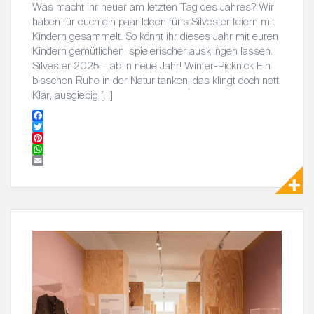
Was macht ihr heuer am letzten Tag des Jahres? Wir
haben für euch ein paar Ideen für’s Silvester feiern mit
Kindern gesammelt. So könnt ihr dieses Jahr mit euren
Kindern gemütlichen, spielerischer ausklingen lassen.
Silvester 2025 – ab in neue Jahr! Winter-Picknick Ein
bisschen Ruhe in der Natur tanken, das klingt doch nett.
Klar, ausgiebig […]
F
a
T
c
w
P
e
i
i
W
b
t
n
h
E
o
t
t
a
m
o
e
e
t
a
k
r
r
s
i
e
A
l
s
p
t
p