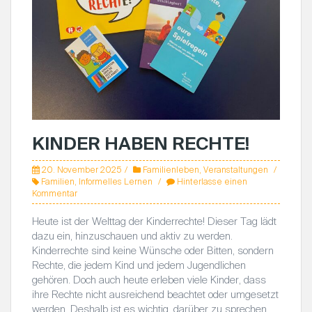
KINDER HABEN RECHTE!
20. November 2025
Familienleben
,
Veranstaltungen
Familien
,
Informelles Lernen
Hinterlasse einen
Kommentar
Heute ist der Welttag der Kinderrechte! Dieser Tag lädt
dazu ein, hinzuschauen und aktiv zu werden.
Kinderrechte sind keine Wünsche oder Bitten, sondern
Rechte, die jedem Kind und jedem Jugendlichen
gehören. Doch auch heute erleben viele Kinder, dass
ihre Rechte nicht ausreichend beachtet oder umgesetzt
werden. Deshalb ist es wichtig, darüber zu sprechen