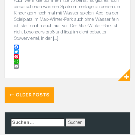
Auch wenn die Sommerhitze vorbei ist, so gibt es noch
diese schönen warmen Spätsommertage an denen die
Kinder gern noch mal mit Wasser spielen. Aber da der
Spielplatz im Max-Winter-Park auch ohne Wasser fein
ist, stell ich ihn euch hier vor. Der Max-Winter-Park ist
nicht besonders groß und liegt im dicht bebauten
Stuwerviertel, in der […]
F
a
T
c
w
P
e
i
i
W
b
t
n
h
E
o
t
t
a
m
o
e
e
t
a
k
r
r
s
i
e
A
l
OLDER POSTS
B
s
p
t
p
E
I
T
S
R
u
c