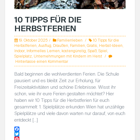
10 TIPPS FÜR DIE
HERBSTFERIEN
19. Oktober 2025
Familienleben
10 Tipps für die
Herbstferien
,
Ausflug
,
Draußen
,
Familien
,
Gratis
,
Herbst-Ideen
,
Indoor
,
Informelles Lernen
,
kostengünstig
,
Spaß
,
Spiel
,
Spielplatz
,
Unternehmungen mit Kindern im Herst
Hinterlasse einen Kommentar
Bald beginnen die wohlverdienten Ferien. Die Schule
pausiert und es bleibt Zeit zur Erholung, für
Freizeitaktivitäten und schöne Erlebnisse. Wisst ihr
schon, wie ihr eure Ferien gestalten möchtet? Hier
haben wir 10 Tipps für die Herbstferien für euch
gesammelt: 1. Spielplätze erkunden Wien hat unzählige
Spielplätze und viele davon warten nur darauf, von euch
entdeckt […]
F
a
T