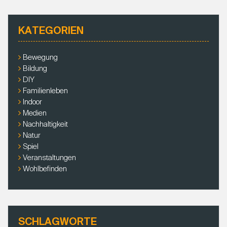
A
h
G
e
S
KATEGORIEN
n
-
a
N
c
Bewegung
h
A
Bildung
:
V
DIY
Familienleben
I
Indoor
G
Medien
A
Nachhaltigkeit
T
Natur
I
Spiel
O
Veranstaltungen
Wohlbefinden
N
SCHLAGWORTE