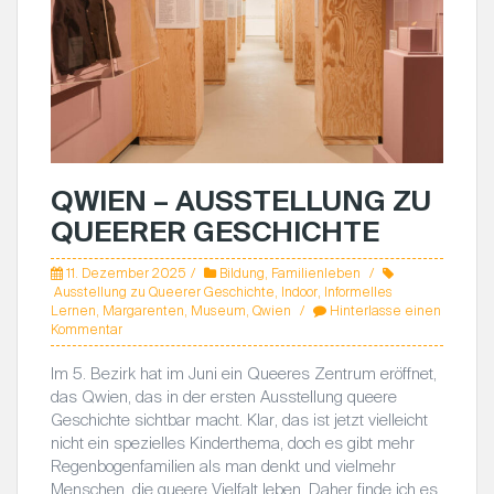
QWIEN – AUSSTELLUNG ZU
QUEERER GESCHICHTE
11. Dezember 2025
Bildung
,
Familienleben
Ausstellung zu Queerer Geschichte
,
Indoor
,
Informelles
Lernen
,
Margarenten
,
Museum
,
Qwien
Hinterlasse einen
Kommentar
Im 5. Bezirk hat im Juni ein Queeres Zentrum eröffnet,
das Qwien, das in der ersten Ausstellung queere
Geschichte sichtbar macht. Klar, das ist jetzt vielleicht
nicht ein spezielles Kinderthema, doch es gibt mehr
Regenbogenfamilien als man denkt und vielmehr
Menschen, die queere Vielfalt leben. Daher finde ich es