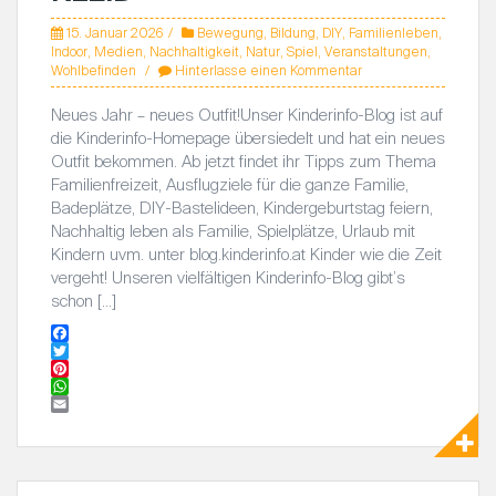
15. Januar 2026
Bewegung
,
Bildung
,
DIY
,
Familienleben
,
Indoor
,
Medien
,
Nachhaltigkeit
,
Natur
,
Spiel
,
Veranstaltungen
,
Wohlbefinden
Hinterlasse einen Kommentar
Neues Jahr – neues Outfit!Unser Kinderinfo-Blog ist auf
die Kinderinfo-Homepage übersiedelt und hat ein neues
Outfit bekommen. Ab jetzt findet ihr Tipps zum Thema
Familienfreizeit, Ausflugziele für die ganze Familie,
Badeplätze, DIY-Bastelideen, Kindergeburtstag feiern,
Nachhaltig leben als Familie, Spielplätze, Urlaub mit
Kindern uvm. unter blog.kinderinfo.at Kinder wie die Zeit
vergeht! Unseren vielfältigen Kinderinfo-Blog gibt’s
schon […]
F
a
T
c
w
P
e
i
i
W
b
t
n
h
E
o
t
t
a
m
o
e
e
t
a
k
r
r
s
i
e
A
l