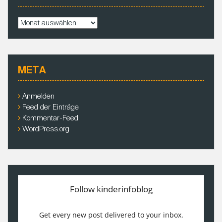
A
r
c
h
i
META
v
e
Anmelden
Feed der Einträge
Kommentar-Feed
WordPress.org