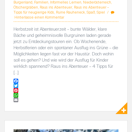
Burgenland
,
Familien
,
Informelles Lernen
,
Niederösterreich
,
Ötschergräben
,
Raus ins Abenteuer
,
Raus ins Abenteuer –
Tipps für neugierige Kids
,
Ruine Rauheneck
,
Spaß
,
Spiel
Hinterlasse einen Kommentar
Herbstzeit ist Abenteuerzeit – bunte Wälder, klare
Bäche und geheimnisvolle Burgruinen laden gerade
jetzt zu Entdeckungstouren ein. Ob Wochenende,
Herbstferien oder ein spontaner Ausflug ins Grüne – die
Möglichkeiten liegen fast vor der Haustür. Doch wohin
soll es gehen? Und wie wird der Ausflug für Kinder
wirklich spannend? Raus ins Abenteuer – 4 Tipps für
[…]
F
a
T
c
w
P
e
i
i
W
b
t
n
h
E
o
t
t
a
m
o
e
e
t
a
k
r
r
s
i
e
A
l
s
p