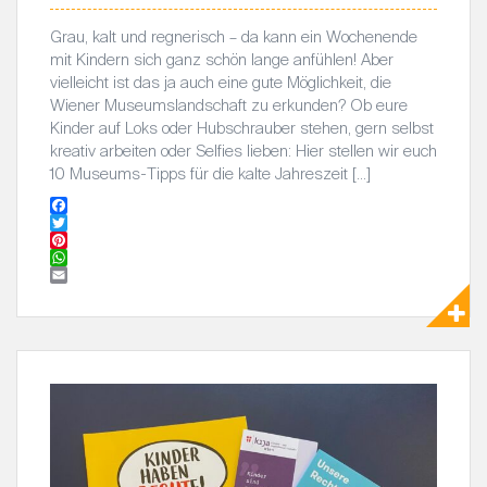
Grau, kalt und regnerisch – da kann ein Wochenende
mit Kindern sich ganz schön lange anfühlen! Aber
vielleicht ist das ja auch eine gute Möglichkeit, die
Wiener Museumslandschaft zu erkunden? Ob eure
Kinder auf Loks oder Hubschrauber stehen, gern selbst
kreativ arbeiten oder Selfies lieben: Hier stellen wir euch
10 Museums-Tipps für die kalte Jahreszeit […]
F
a
T
c
w
P
e
i
i
W
b
t
n
h
E
o
t
t
a
m
o
e
e
t
a
k
r
r
s
i
e
A
l
s
p
t
p