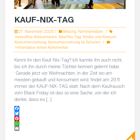
KAUF-NIX-TAG
27. November 2025
Bildung
,
Familienleben
bewußtes Konsumieren
,
Kauf-Nix-Tag
,
Kinder und Konsum
,
Konsumerziehung
,
Konsumerziehung für Schulen
Hinterlasse einen Kommentar
Kennt ihr den Kauf-Nix-Tag? Ich kannte ihn auch nicht,
bis ich ihn durch meine Töchter kennen gelernt habe.
Gerade jetzt vor Weihnachten, in der Zeit wo am
meisten gekauft und konsumiert wird, findet am 29.11.
immer der KAUF-NIX-TAG statt. Nach dem Kaufrausch
vom Black Friday ist das so eine Sache, von der ich
denke, dass es […]
F
a
T
c
w
P
e
i
i
W
b
t
n
h
E
o
t
t
a
m