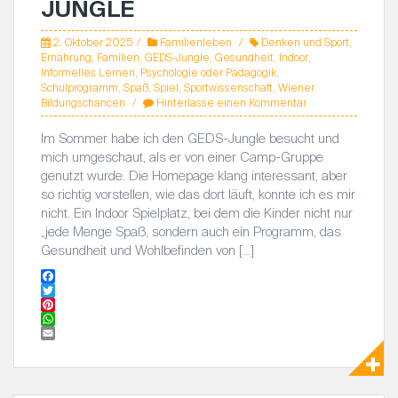
JUNGLE
2. Oktober 2025
Familienleben
Denken und Sport
,
Ernährung
,
Familien
,
GEDS-Jungle
,
Gesundheit
,
Indoor
,
Informelles Lernen
,
Psychologie oder Pädagogik
,
Schulprogramm
,
Spaß
,
Spiel
,
Sportwissenschaft
,
Wiener
Bildungschancen
Hinterlasse einen Kommentar
Im Sommer habe ich den GEDS-Jungle besucht und
mich umgeschaut, als er von einer Camp-Gruppe
genutzt wurde. Die Homepage klang interessant, aber
so richtig vorstellen, wie das dort läuft, konnte ich es mir
nicht. Ein Indoor Spielplatz, bei dem die Kinder nicht nur
„jede Menge Spaß, sondern auch ein Programm, das
Gesundheit und Wohlbefinden von […]
F
a
T
c
w
P
e
i
i
W
b
t
n
h
E
o
t
t
a
m
o
e
e
t
a
k
r
r
s
i