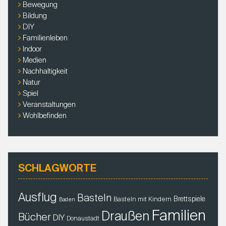
Bewegung
h
Bildung
:
DIY
Familienleben
Indoor
Medien
Nachhaltigkeit
Natur
Spiel
Veranstaltungen
Wohlbefinden
SCHLAGWORTE
Ausflug
Basteln
Brettspiele
Basteln mit Kindern
Baden
Familien
Draußen
Bücher
DIY
Donaustadt