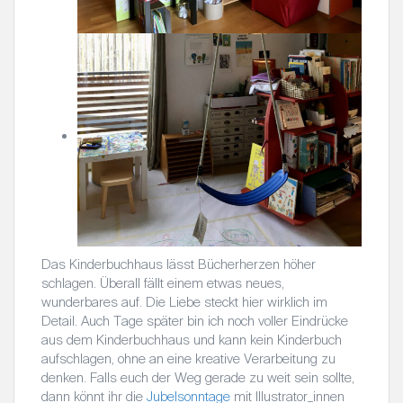
Das Kinderbuchhaus lässt Bücherherzen höher
schlagen. Überall fällt einem etwas neues,
wunderbares auf. Die Liebe steckt hier wirklich im
Detail. Auch Tage später bin ich noch voller Eindrücke
aus dem Kinderbuchhaus und kann kein Kinderbuch
aufschlagen, ohne an eine kreative Verarbeitung zu
denken. Falls euch der Weg gerade zu weit sein sollte,
dann könnt ihr die
Jubelsonntage
mit Illustrator_innen