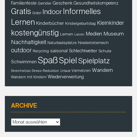
Familienfeste
Geschenk
Gender
Gesundheitskompetenz
Gratis
Informelles
Indoor
Grätzl
Lernen
Kleinkinder
Kinderbücher
Kindergeburtstag
kostengünstig
Museum
Medien
Lernen
Lesen
Nachhaltigkeit
Niederösterreich
Naturbadeplätze
outdoor
saisonal
Schlechtwetter
Schule
Recycling
Spaß
Spiel
Spielplatz
Schwimmen
Wandern
Vernetzen
Streichelzoo
Stress-Reduktion
Urlaub
Wiederverwertung
Wandern mit Kindern
ARCHIVE
A
r
c