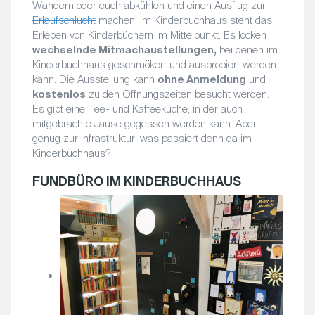
Wandern oder euch abkühlen und einen Ausflug zur
Erlaufschlucht
machen. Im Kinderbuchhaus steht das
Erleben von Kinderbüchern im Mittelpunkt. Es locken
wechselnde Mitmachaustellungen,
bei denen im
Kinderbuchhaus geschmökert und ausprobiert werden
kann. Die Ausstellung kann
ohne Anmeldung
und
kostenlos
zu den Öffnungszeiten besucht werden.
Es gibt eine Tee- und Kaffeeküche, in der auch
mitgebrachte Jause gegessen werden kann. Aber
genug zur Infrastruktur, was passiert denn da im
Kinderbuchhaus?
FUNDBÜRO IM KINDERBUCHHAUS