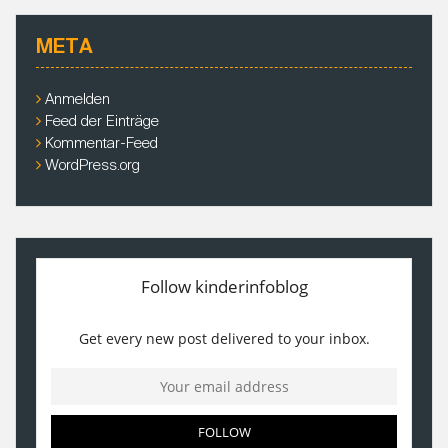
h
i
META
v
e
Anmelden
Feed der Einträge
Kommentar-Feed
WordPress.org