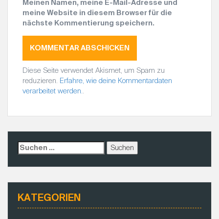
Meinen Namen, meine E-Mail-Adresse und
meine Website in diesem Browser für die
nächste Kommentierung speichern.
Diese Seite verwendet Akismet, um Spam zu
reduzieren.
Erfahre, wie deine Kommentardaten
verarbeitet werden.
.
S
u
c
h
e
KATEGORIEN
n
a
c