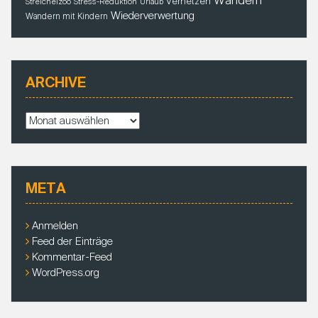
Wandern
Vernetzen
Streichelzoo
Stress-Reduktion
Urlaub
Wiederverwertung
Wandern mit Kindern
ARCHIVE
A
r
c
h
i
META
v
e
Anmelden
Feed der Einträge
Kommentar-Feed
WordPress.org