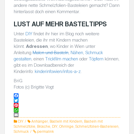
andere nette Schmelzfolien-Basteleien gemacht? Dann
hinterlasst doch einen Kommentar.
LUST AUF MEHR BASTELTIPPS
Unter
DIY
findet ihr hier im Blog noch weitere
Basteleien, die ihr mit Kindern machen
könnt.
Adressen
, wo Kinder in Wien unter
Anleitung
Malen und Basteln
,
Nähen
,
Schmuck
gestalten
, einen
Trickfilm machen
oder
Töpfern
können,
gibt es im Downloadbereich der
Kinderinfo:
kinderinfowien/infos-a-z
.
BriG
Fotos (c) Brigitte Vogt
F
a
T
c
w
P
e
i
i
W
b
t
n
h
E
DIY
Anhänger
,
Basteln mit Kindern
,
Basteln mit
o
t
t
a
m
Schmelzfolie
,
Brosche
,
DIY
,
Ohrringe
,
Schmelzfolien-Basteleien
,
o
e
e
t
a
Schmuck
permalink