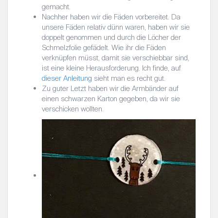
gemacht.
Nachher haben wir die Fäden vorbereitet. Da
unsere Fäden relativ dünn waren, haben wir sie
doppelt genommen und durch die Löcher der
Schmelzfolie gefädelt. Wie ihr die Fäden
verknüpfen müsst, damit sie verschiebbar sind,
ist eine kleine Herausforderung. Ich finde, auf
dieser Anleitung
sieht man es recht gut.
Zu guter Letzt haben wir die Armbänder auf
einen schwarzen Karton gegeben, da wir sie
verschicken wollten.