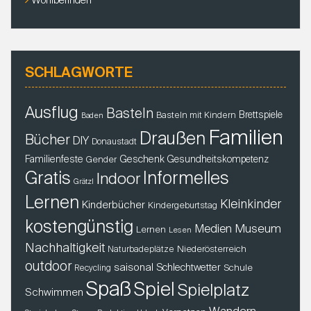
Wohlbefinden
SCHLAGWORTE
Ausflug
Basteln
Brettspiele
Basteln mit Kindern
Baden
Familien
Draußen
Bücher
DIY
Donaustadt
Familienfeste
Geschenk
Gender
Gesundheitskompetenz
Gratis
Informelles
Indoor
Grätzl
Lernen
Kleinkinder
Kinderbücher
Kindergeburtstag
kostengünstig
Museum
Medien
Lernen
Lesen
Nachhaltigkeit
Niederösterreich
Naturbadeplätze
outdoor
saisonal
Schlechtwetter
Schule
Recycling
Spaß
Spiel
Spielplatz
Schwimmen