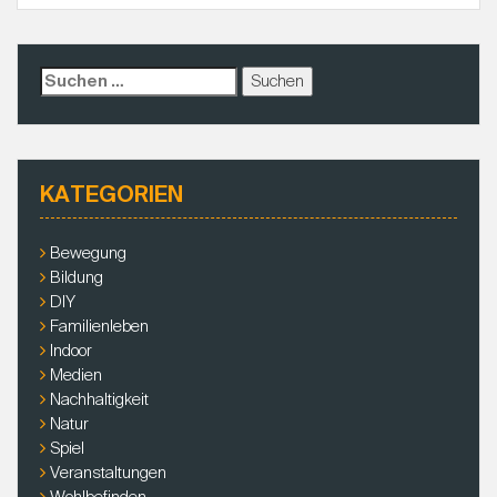
S
u
c
h
e
KATEGORIEN
n
a
c
Bewegung
h
Bildung
:
DIY
Familienleben
Indoor
Medien
Nachhaltigkeit
Natur
Spiel
Veranstaltungen