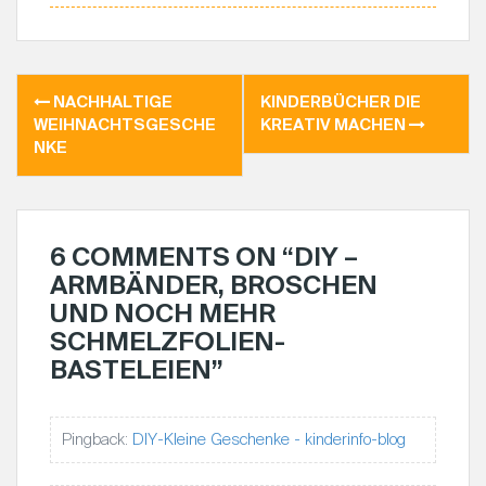
k
r
r
s
i
e
A
l
s
p
t
p
NACHHALTIGE
KINDERBÜCHER DIE
B
WEIHNACHTSGESCHE
KREATIV MACHEN
E
NKE
I
T
R
A
6 COMMENTS ON “
DIY –
G
ARMBÄNDER, BROSCHEN
S
UND NOCH MEHR
N
SCHMELZFOLIEN-
A
BASTELEIEN
”
V
I
Pingback:
DIY-Kleine Geschenke - kinderinfo-blog
G
A