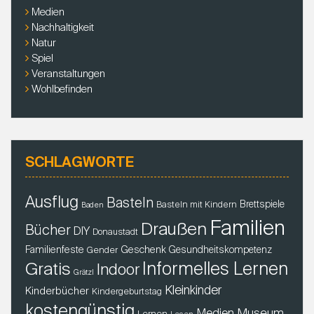
Medien
Nachhaltigkeit
Natur
Spiel
Veranstaltungen
Wohlbefinden
SCHLAGWORTE
Ausflug
Basteln
Brettspiele
Basteln mit Kindern
Baden
Familien
Draußen
Bücher
DIY
Donaustadt
Familienfeste
Geschenk
Gender
Gesundheitskompetenz
Gratis
Informelles Lernen
Indoor
Grätzl
Kleinkinder
Kinderbücher
Kindergeburtstag
kostengünstig
Museum
Medien
Lernen