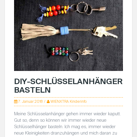
DIY-SCHLÜSSELANHÄNGER
BASTELN
7. Januar 2018
WIENXTRA Kinderinfo
Meine Schlüsselanhänger gehen immer wieder kaputt.
Gut so, denn so können wir immer wieder neue
Schlüsselhänger basteln. Ich mag es, immer wieder
neue Kleinigkeiten dranzuhängen und mich daran zu