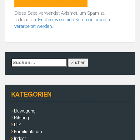
Diese Seite verwendet Akismet, um Spam zu
reduzieren.
Erfahre, wie deine Kommentardaten
verarbeitet werden.
.
S
u
c
h
e
KATEGORIEN
n
a
c
Bewegung
h
Bildung
:
DIY
Familienleben
Indoor