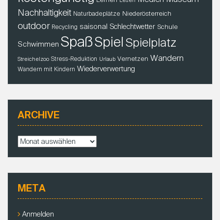
Lesen
Nachhaltigkeit
Niederösterreich
Naturbadeplätze
outdoor
saisonal
Schlechtwetter
Schule
Recycling
Spaß
Spiel
Spielplatz
Schwimmen
Wandern
Vernetzen
Stress-Reduktion
Streichelzoo
Urlaub
Wiederverwertung
Wandern mit Kindern
ARCHIVE
A
r
c
h
i
META
v
e
Anmelden