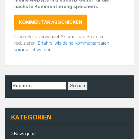
nächste Kommentierung speichern.
Diese Seite verwendet Akismet, um Spam zu
reduzieren.
Erfahre, wie deine Kommentardaten
verarbeitet werden.
.
S
u
c
h
e
KATEGORIEN
n
a
c
Bewegung
h