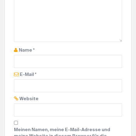
G
A
T
I
O
N
Name
*
E-Mail
*
Website
Meinen Namen, meine E-Mail-Adresse und
meine Website in diesem Browser für die