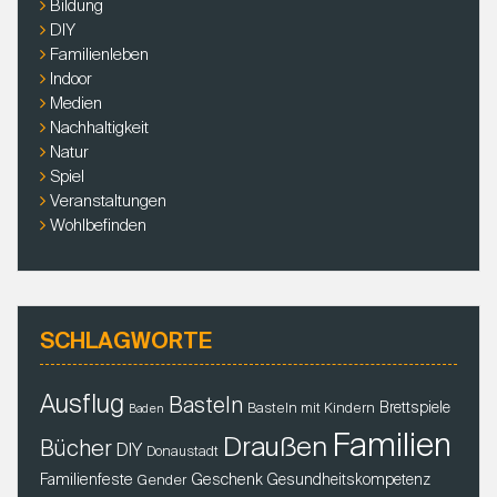
Bildung
:
DIY
Familienleben
Indoor
Medien
Nachhaltigkeit
Natur
Spiel
Veranstaltungen
Wohlbefinden
SCHLAGWORTE
Ausflug
Basteln
Brettspiele
Basteln mit Kindern
Baden
Familien
Draußen
Bücher
DIY
Donaustadt
Familienfeste
Geschenk
Gender
Gesundheitskompetenz