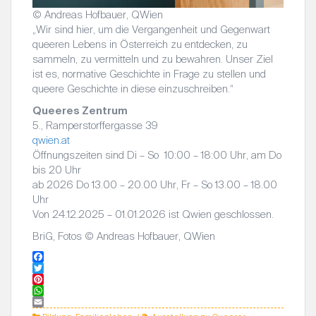
© Andreas Hofbauer, QWien
„Wir sind hier, um die Vergangenheit und Gegenwart
queeren Lebens in Österreich zu entdecken, zu
sammeln, zu vermitteln und zu bewahren. Unser Ziel
ist es, normative Geschichte in Frage zu stellen und
queere Geschichte in diese einzuschreiben.“
Queeres Zentrum
5., Ramperstorffergasse 39
qwien.at
Öffnungszeiten sind Di – So 10:00 – 18:00 Uhr, am Do
bis 20 Uhr
ab 2026 Do 13.00 – 20.00 Uhr, Fr – So 13.00 – 18.00
Uhr
Von 24.12.2025 – 01.01.2026 ist Qwien geschlossen.
BriG, Fotos © Andreas Hofbauer, QWien
F
a
T
c
w
P
e
i
i
W
b
t
n
h
E