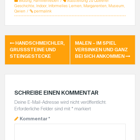
Bildung
,
Familienleben
Ausstellung zu Queerer
o
t
t
a
m
Geschichte
,
Indoor
,
Informelles Lernen
,
Margarenten
,
Museum
,
o
e
e
t
a
Qwien
permalink
k
r
r
s
i
e
A
l
s
p
t
p
HANDSCHMEICHLER,
MALEN – IM SPIEL
B
GRUSSSTEINE UND S
VERSINKEN UND GANZ
E
TEINGESTECKE
BEI SICH ANKOMMEN
I
T
R
A
G
SCHREIBE EINEN KOMMENTAR
S
Deine E-Mail-Adresse wird nicht veröffentlicht.
N
Erforderliche Felder sind mit
*
markiert
A
Kommentar
*
V
I