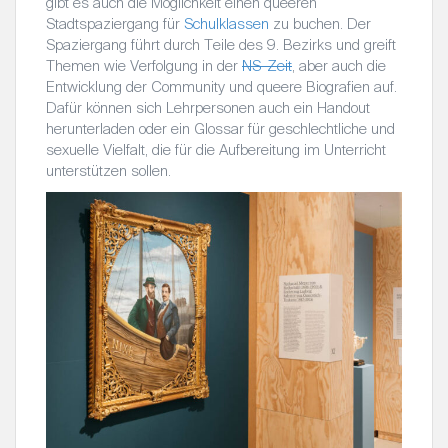
gibt es auch die Möglichkeit einen queeren
Stadtspaziergang für
Schulklassen
zu buchen. Der
Spaziergang führt durch Teile des 9. Bezirks und greift
Themen wie Verfolgung in der
NS-Zeit
, aber auch die
Entwicklung der Community und queere Biografien auf.
Dafür können sich Lehrpersonen auch ein Handout
herunterladen oder ein Glossar für geschlechtliche und
sexuelle Vielfalt, die für die Aufbereitung im Unterricht
unterstützen sollen.