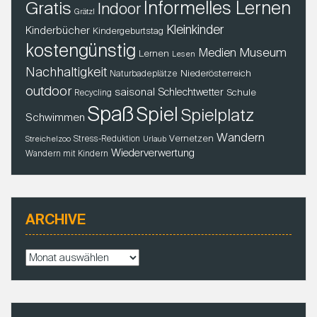
Gratis
Informelles Lernen
Indoor
Grätzl
Kleinkinder
Kinderbücher
Kindergeburtstag
kostengünstig
Museum
Medien
Lernen
Lesen
Nachhaltigkeit
Niederösterreich
Naturbadeplätze
outdoor
saisonal
Schlechtwetter
Schule
Recycling
Spaß
Spiel
Spielplatz
Schwimmen
Wandern
Vernetzen
Stress-Reduktion
Streichelzoo
Urlaub
Wiederverwertung
Wandern mit Kindern
ARCHIVE
A
r
c
h
i