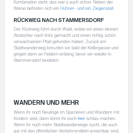
Kombination steht, das war’s auch schon. Neben der
Wiese befinden sich ein
Hühner- und ein Ziegenstall
.
RÜCKWEG NACH STAMMERSDORF
Der Rückweg führt durch Wald, wobei wir einen kleinen
Abstecher nach links gemacht und einen richtig schön
verwachsenen Pfad gefunden haben. Zurück am
Stadtwanderweg kreuzten wir bald die Kellergasse und
gingen dann an Feldern entlang, bevor wir wieder in
Stammersdorf landeten.
(c) Eva Trettler
(c) Eva Trettler
(c) Eva Trettler
WANDERN UND MEHR
Wenn ihr noch Neulinge im Spazieren und Wandern mit
Kindern seid, dann könnt ihr euch
hier
schlau machen.
Wenn ihr noch mehr Stadtwanderwege sucht, die auch
gut mit den öffentlichen Verkehrsmitteln erreichbar sind,