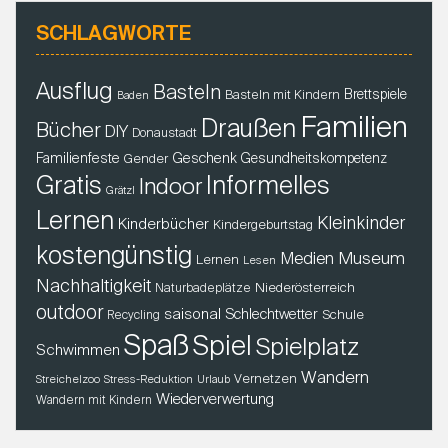
SCHLAGWORTE
Ausflug
Basteln
Brettspiele
Basteln mit Kindern
Baden
Familien
Draußen
Bücher
DIY
Donaustadt
Familienfeste
Geschenk
Gender
Gesundheitskompetenz
Gratis
Informelles
Indoor
Grätzl
Lernen
Kleinkinder
Kinderbücher
Kindergeburtstag
kostengünstig
Museum
Medien
Lernen
Lesen
Nachhaltigkeit
Niederösterreich
Naturbadeplätze
outdoor
saisonal
Schlechtwetter
Schule
Recycling
Spaß
Spiel
Spielplatz
Schwimmen
Wandern
Vernetzen
Streichelzoo
Stress-Reduktion
Urlaub
Wiederverwertung
Wandern mit Kindern