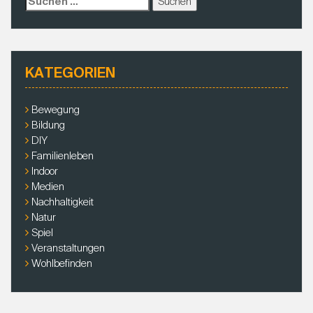
u
c
h
e
KATEGORIEN
n
a
c
Bewegung
h
Bildung
:
DIY
Familienleben
Indoor
Medien
Nachhaltigkeit
Natur
Spiel
Veranstaltungen
Wohlbefinden