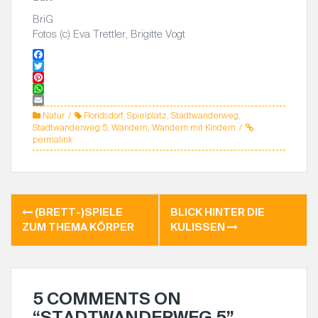
BriG
Fotos (c) Eva Trettler, Brigitte Vogt
F
a
T
c
w
P
e
i
i
W
b
t
n
h
E
Natur
Floridsdorf
,
Spielplatz
,
Stadtwanderweg
,
o
t
t
a
m
Stadtwanderweg 5
,
Wandern
,
Wandern mit Kindern
o
e
e
t
a
permalink
k
r
r
s
i
e
A
l
s
p
t
p
(BRETT-)SPIELE
BLICK HINTER DIE
B
ZUM THEMA KÖRPER
KULISSEN
E
I
T
R
5 COMMENTS ON
A
“
STADTWANDERWEG 5
”