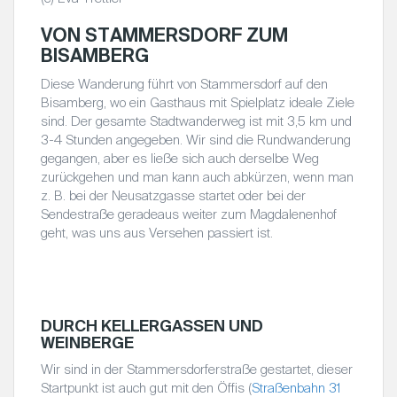
VON STAMMERSDORF ZUM
BISAMBERG
Diese Wanderung führt von Stammersdorf auf den
Bisamberg, wo ein Gasthaus mit Spielplatz ideale Ziele
sind. Der gesamte Stadtwanderweg ist mit 3,5 km und
3-4 Stunden angegeben. Wir sind die Rundwanderung
gegangen, aber es ließe sich auch derselbe Weg
zurückgehen und man kann auch abkürzen, wenn man
z. B. bei der Neusatzgasse startet oder bei der
Sendestraße geradeaus weiter zum Magdalenenhof
geht, was uns aus Versehen passiert ist.
(c) Eva
(c)
(c)
(c) Eva
(c)
Trettler
Brigitte
Brigitte
Trettler
Brigitte
Vogt
Vogt
Vogt
DURCH KELLERGASSEN UND
WEINBERGE
Wir sind in der Stammersdorferstraße gestartet, dieser
Startpunkt ist auch gut mit den Öffis (
Straßenbahn 31