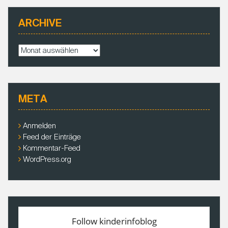
ARCHIVE
A
r
c
h
i
META
v
e
Anmelden
Feed der Einträge
Kommentar-Feed
WordPress.org