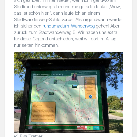
sich geändert. Immer wieder, wenn ich irgendwo am
Stadtrand unterwegs bin und mir gerade denke, „Wow,
das ist schön hier!“, dann laufe ich an einem
Stadtwanderweg-Schild vorbei. Also irgendwann werde
ich sicher den
rundumadum-Wanderweg
gehen! Aber
zurück zum Stadtwanderweg 5. Wir haben uns extra,
für diese Gegend entschieden, weil wir dort im Alltag
nur selten hinkommen.
(c) Eva Trettler