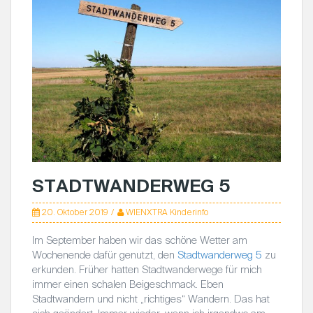
STADTWANDERWEG 5
20. Oktober 2019
WIENXTRA Kinderinfo
Im September haben wir das schöne Wetter am
Wochenende dafür genutzt, den
Stadtwanderweg 5
zu
erkunden. Früher hatten Stadtwanderwege für mich
immer einen schalen Beigeschmack. Eben
Stadtwandern und nicht „richtiges“ Wandern. Das hat