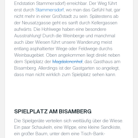
Endstation Stammersdorf) erreichbar. Der Weg führt
erst durch
Stammersdorf
, wo man das Gefühl hat, gar
nicht mehr in einer Großstadt zu sein. Spätestens ab
der Neusatzgasse geht es sanft durch Kellergassen
aufwärts. Die Hohlwege haben eine besondere
Ausstrahlung! Durch die Weinberge und manchmal
auch über Wiesen führt unsere Wanderung meist
entlang asphaltierter Wege oder Feldwege durchs
Weinbaugebiet. Oben angekommen liegt direkt neben
dem Spielplatz der
Magdalenenhof
, das Gasthaus am
Bisamberg. Allerdings ist der Gastgarten so angelegt,
dass man nicht wirklich zum Spielplatz sehen kann.
(c) Eva
(c) Eva
(c) Eva
(c) Eva
Trettler
Trettler
Trettler
Trettler
SPIELPLATZ AM BISAMBERG
Die Spielgeräte verteilen sich weitläufig über die Wiese.
Ein paar Schaukeln, eine Wippe, eine kleine Sandkiste,
ein großer Baum, unter dem eine Tisch-Bank-