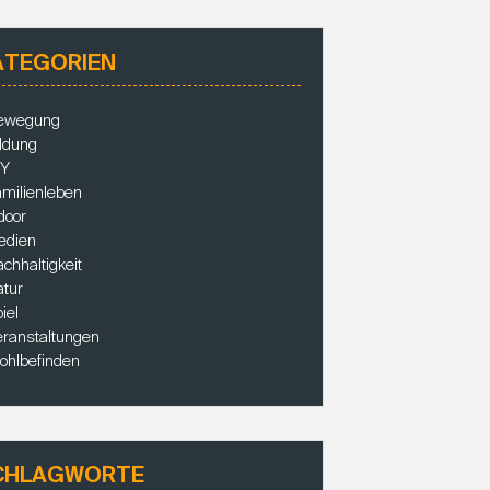
ATEGORIEN
ewegung
ldung
IY
milienleben
door
edien
chhaltigkeit
tur
iel
ranstaltungen
ohlbefinden
CHLAGWORTE