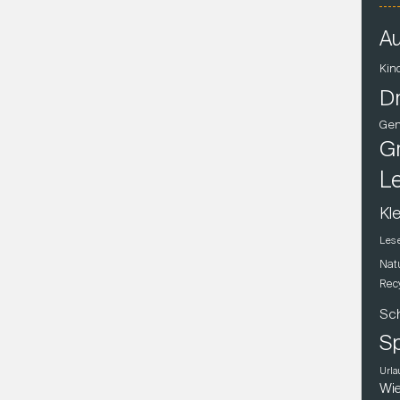
Au
Kin
D
Gen
Gr
L
Kle
Les
Nat
Rec
Sc
Sp
Urla
Wie