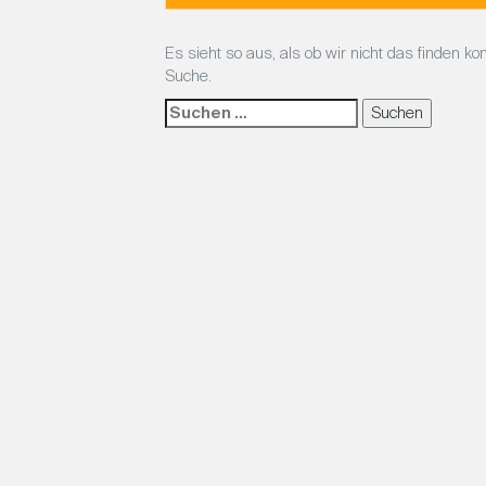
Es sieht so aus, als ob wir nicht das finden k
Suche.
S
u
c
h
e
n
a
c
h
: