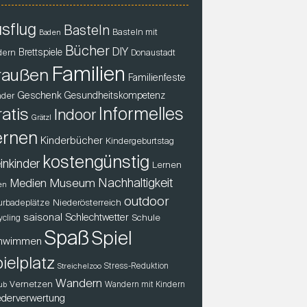
sflug
Basteln
Basteln mit
Baden
Bücher
DIY
Brettspiele
dern
Donaustadt
Familien
raußen
Familienfeste
Geschenk
der
Gesundheitskompetenz
atis
Informelles
Indoor
Grätzl
ernen
Kinderbücher
Kindergeburtstag
kostengünstig
inkinder
Lernen
Nachhaltigkeit
Museum
Medien
en
outdoor
Niederösterreich
urbadeplätze
saisonal
Schlechtwetter
Schule
ycling
Spaß
Spiel
hwimmen
ielplatz
Stress-Reduktion
Streichelzoo
Wandern
Vernetzen
Wandern mit Kindern
ub
derverwertung