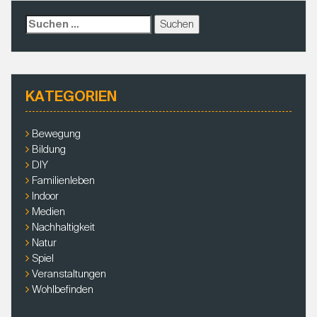
e
A
l
s
p
S
t
p
u
c
h
e
KATEGORIEN
n
a
c
Bewegung
h
Bildung
:
DIY
Familienleben
Indoor
Medien
Nachhaltigkeit
Natur
Spiel
Veranstaltungen
Wohlbefinden