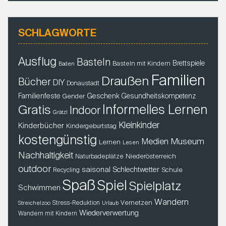
SCHLAGWORTE
Ausflug
Basteln
Brettspiele
Basteln mit Kindern
Baden
Familien
Draußen
Bücher
DIY
Donaustadt
Familienfeste
Geschenk
Gender
Gesundheitskompetenz
Gratis
Informelles Lernen
Indoor
Grätzl
Kleinkinder
Kinderbücher
Kindergeburtstag
kostengünstig
Museum
Medien
Lernen
Lesen
Nachhaltigkeit
Niederösterreich
Naturbadeplätze
outdoor
saisonal
Schlechtwetter
Schule
Recycling
Spaß
Spiel
Spielplatz
Schwimmen
Wandern
Vernetzen
Stress-Reduktion
Streichelzoo
Urlaub
Wiederverwertung
Wandern mit Kindern