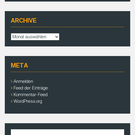
ARCHIVE
A
r
c
h
i
META
v
e
Anmelden
Feed der Einträge
Kommentar-Feed
WordPress.org