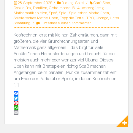
28. September 2025
Bildung
,
Spiel
Can't Stop
,
Cookie Box
,
Familien
,
Geheimcode 13+4
,
kostengünstig
,
Mathematik spielen
,
Spaß
,
Spiel
,
Spielerisch Mathe üben
,
Spielerisches Mathe Üben
,
Topp die Torte!
,
TRIO
,
Ubongo
,
Unter
Spannung
Hinterlasse einen Kommentar
Kopfrechnen, erst mit kleinen Zahlenräumen, dann mit
größeren, die vier Grundrechnungsarten und
Mathematik ganz allgemein – das birgt für viele
Schüler*innen Herausforderungen und braucht für die
meisten auch mehr oder weniger viel Übung. Dieses
Üben kann mit Brettspielen richtig Spaß machen.
Angefangen beim banalen „Punkte zusammenzählen“
am Ende der Partie über Spiele, in denen Kopfrechnen
[…]
F
a
T
c
w
P
e
i
i
W
b
t
n
h
E
o
t
t
a
m
o
e
e
t
a
k
r
r
s
i