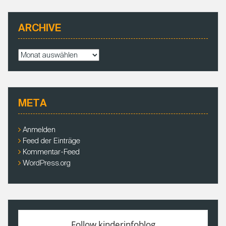
ARCHIVE
A
r
c
h
i
META
v
e
Anmelden
Feed der Einträge
Kommentar-Feed
WordPress.org