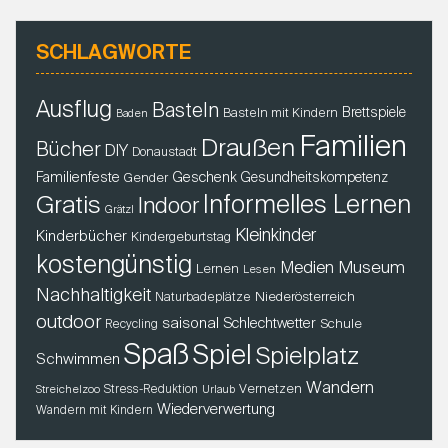
SCHLAGWORTE
Ausflug
Basteln
Brettspiele
Basteln mit Kindern
Baden
Familien
Draußen
Bücher
DIY
Donaustadt
Familienfeste
Geschenk
Gender
Gesundheitskompetenz
Gratis
Informelles Lernen
Indoor
Grätzl
Kleinkinder
Kinderbücher
Kindergeburtstag
kostengünstig
Museum
Medien
Lernen
Lesen
Nachhaltigkeit
Niederösterreich
Naturbadeplätze
outdoor
saisonal
Schlechtwetter
Schule
Recycling
Spaß
Spiel
Spielplatz
Schwimmen
Wandern
Vernetzen
Stress-Reduktion
Streichelzoo
Urlaub
Wiederverwertung
Wandern mit Kindern