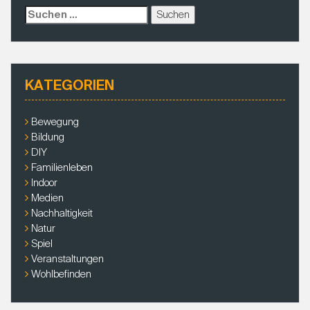
s
p
S
t
p
u
c
h
e
KATEGORIEN
n
a
c
Bewegung
h
Bildung
:
DIY
Familienleben
Indoor
Medien
Nachhaltigkeit
Natur
Spiel
Veranstaltungen
Wohlbefinden