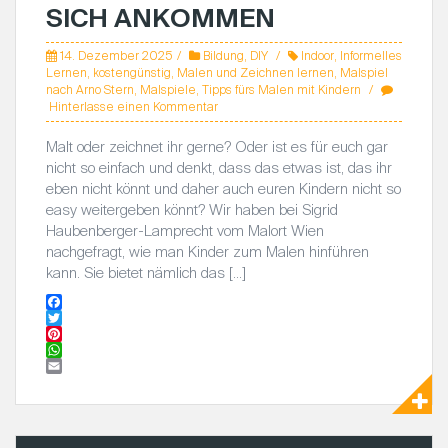
SICH ANKOMMEN
14. Dezember 2025
Bildung
,
DIY
Indoor
,
Informelles
Lernen
,
kostengünstig
,
Malen und Zeichnen lernen
,
Malspiel
nach Arno Stern
,
Malspiele
,
Tipps fürs Malen mit Kindern
Hinterlasse einen Kommentar
Malt oder zeichnet ihr gerne? Oder ist es für euch gar
nicht so einfach und denkt, dass das etwas ist, das ihr
eben nicht könnt und daher auch euren Kindern nicht so
easy weitergeben könnt? Wir haben bei Sigrid
Haubenberger-Lamprecht vom Malort Wien
nachgefragt, wie man Kinder zum Malen hinführen
kann. Sie bietet nämlich das […]
F
a
T
c
w
P
e
i
i
W
b
t
n
h
E
o
t
t
a
m
o
e
e
t
a
k
r
r
s
i
e
A
l