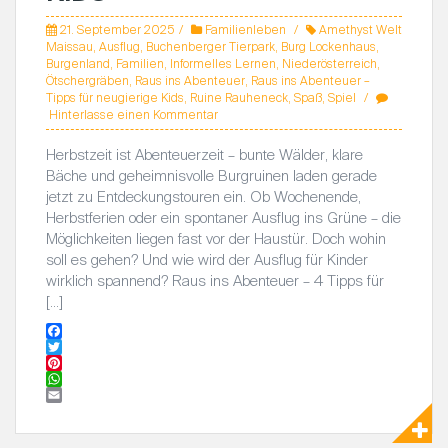
21. September 2025
Familienleben
Amethyst Welt
Maissau
,
Ausflug
,
Buchenberger Tierpark
,
Burg Lockenhaus
,
Burgenland
,
Familien
,
Informelles Lernen
,
Niederösterreich
,
Ötschergräben
,
Raus ins Abenteuer
,
Raus ins Abenteuer –
Tipps für neugierige Kids
,
Ruine Rauheneck
,
Spaß
,
Spiel
Hinterlasse einen Kommentar
Herbstzeit ist Abenteuerzeit – bunte Wälder, klare
Bäche und geheimnisvolle Burgruinen laden gerade
jetzt zu Entdeckungstouren ein. Ob Wochenende,
Herbstferien oder ein spontaner Ausflug ins Grüne – die
Möglichkeiten liegen fast vor der Haustür. Doch wohin
soll es gehen? Und wie wird der Ausflug für Kinder
wirklich spannend? Raus ins Abenteuer – 4 Tipps für
[…]
F
a
T
c
w
P
e
i
i
W
b
t
n
h
E
o
t
t
a
m
o
e
e
t
a