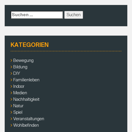
k
r
r
s
i
e
A
l
s
p
S
t
p
u
c
h
e
KATEGORIEN
n
a
c
Bewegung
h
Bildung
:
DIY
Familienleben
Indoor
Medien
Nachhaltigkeit
Natur
Spiel
Veranstaltungen
Wohlbefinden