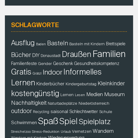
SCHLAGWORTE
Ausflug
Basteln
Brettspiele
Basteln mit Kindern
Baden
Familien
Draußen
Bücher
DIY
Donaustadt
Familienfeste
Geschenk
Gender
Gesundheitskompetenz
Gratis
Informelles
Indoor
Grätzl
Lernen
Kleinkinder
Kinderbücher
Kindergeburtstag
kostengünstig
Museum
Medien
Lernen
Lesen
Nachhaltigkeit
Niederösterreich
Naturbadeplätze
outdoor
saisonal
Schlechtwetter
Schule
Recycling
Spaß
Spiel
Spielplatz
Schwimmen
Wandern
Vernetzen
Streichelzoo
Stress-Reduktion
Urlaub
Wiederverwertung
Wandern mit Kindern