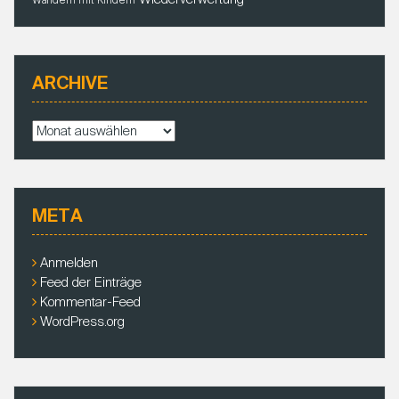
ARCHIVE
A
r
c
h
i
META
v
e
Anmelden
Feed der Einträge
Kommentar-Feed
WordPress.org