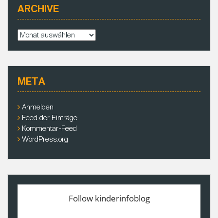
ARCHIVE
A
r
c
h
i
META
v
e
Anmelden
Feed der Einträge
Kommentar-Feed
WordPress.org