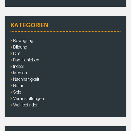
u
c
h
e
KATEGORIEN
n
a
c
Bewegung
h
Bildung
:
DIY
Familienleben
Indoor
Medien
Nachhaltigkeit
Natur
Spiel
Veranstaltungen
Wohlbefinden