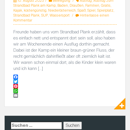
10. August 2025
Bewegung
Ausflug
,
Ausflug zum
Strandbad Plank am Kamp
,
Baden
,
Draußen
,
Familien
,
Gratis
,
Kajak
,
kostengünstig
,
Niederösterreich
,
Spaß
,
Spiel
,
Spielplatz
,
Strandbad Plank
,
SUP
,
Wassersport
Hinterlasse einen
Kommentar
Freunde haben uns vom Strandbad Plank erzählt, dass
es einfach nett und entspannt dort sein soll, also haben
wir am Wochenende einen Ausflug dorthin gemacht.
Dabei ist der Kamp ein kleiner braun-grüner Fluss, der
recht gemächlich dahinfließt aber oft ziemlich kalt ist.
Wir waren schon einmal dort, als die Kinder klein waren
und ich kann […]
F
a
T
c
w
P
e
i
i
W
b
t
n
h
E
o
t
t
a
m
o
e
e
t
a
k
r
r
s
i
e
A
l
s
p
S
t
p