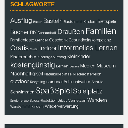
SCHLAGWORTE
Ausflug
Basteln
Brettspiele
Basteln mit Kindern
Baden
Familien
Draußen
Bücher
DIY
Donaustadt
Familienfeste
Geschenk
Gender
Gesundheitskompetenz
Gratis
Informelles Lernen
Indoor
Grätzl
Kleinkinder
Kinderbücher
Kindergeburtstag
kostengünstig
Museum
Medien
Lernen
Lesen
Nachhaltigkeit
Niederösterreich
Naturbadeplätze
outdoor
saisonal
Schlechtwetter
Schule
Recycling
Spaß
Spiel
Spielplatz
Schwimmen
Wandern
Vernetzen
Stress-Reduktion
Streichelzoo
Urlaub
Wiederverwertung
Wandern mit Kindern