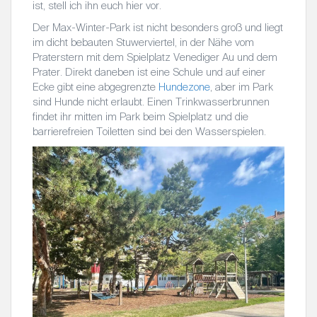
ist, stell ich ihn euch hier vor.
Der Max-Winter-Park ist nicht besonders groß und liegt
im dicht bebauten Stuwerviertel, in der Nähe vom
Praterstern mit dem Spielplatz Venediger Au und dem
Prater. Direkt daneben ist eine Schule und auf einer
Ecke gibt eine abgegrenzte
Hundezone
, aber im Park
sind Hunde nicht erlaubt. Einen Trinkwasserbrunnen
findet ihr mitten im Park beim Spielplatz und die
barrierefreien Toiletten sind bei den Wasserspielen.