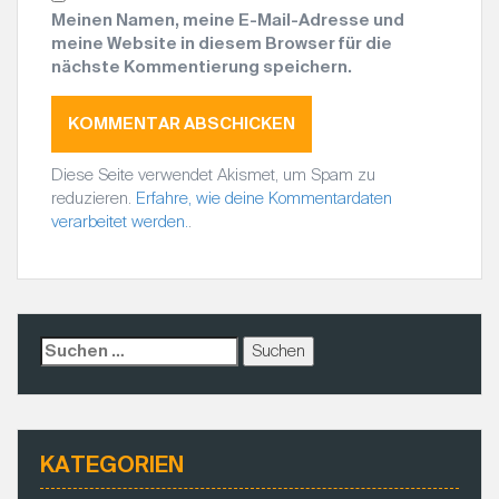
Meinen Namen, meine E-Mail-Adresse und
meine Website in diesem Browser für die
nächste Kommentierung speichern.
Diese Seite verwendet Akismet, um Spam zu
reduzieren.
Erfahre, wie deine Kommentardaten
verarbeitet werden.
.
S
u
c
h
e
KATEGORIEN
n
a