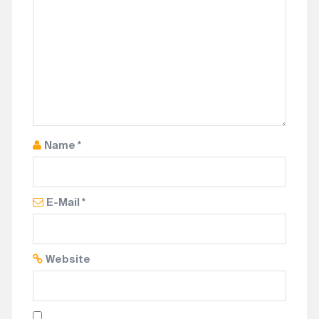
I
G
A
T
I
O
N
Name
*
E-Mail
*
Website