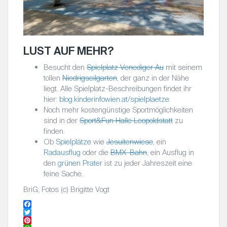
LUST AUF MEHR?
Besucht den
Spielplatz Venediger Au
mit seinem
tollen
Niedrigseilgarten
, der ganz in der Nähe
liegt. Alle Spielplatz-Beschreibungen findet ihr
hier:
blog.kinderinfowien.at/spielplaetze
.
Noch mehr kostengünstige Sportmöglichkeiten
sind in der
Sport&Fun Halle Leopoldstatt
zu
finden.
Ob
Spielplätze
wie
Jesuitenwiese
, ein
Radausflug
oder die
BMX-Bahn
, ein Ausflug in
den
grünen Prater
ist zu jeder Jahreszeit eine
feine Sache.
BriG; Fotos (c) Brigitte Vogt
F
a
T