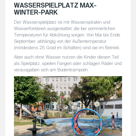
WASSERSPIELPLATZ MAX-
WINTER-PARK
Der Wasserspielplatz ist mit Wasserspiralen und
Wasserfontänen ausgestattet, die bei sommerlichen
Temperaturen für Abkühlung sorgen. Von Mai bis Ende
September, abhängig von der Außentemperatur
(mindestens 25 Grad im Schatten) sind sie im Betrieb.
Aber auch ohne Wasser nutzen die Kinder diesen Teil
als Spielplatz, spielen Fangen oder schlagen Räder und
verausgaben sich am Bodentrampolin.