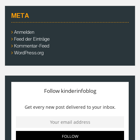
h
i
META
v
e
Anmelden
Feed der Einträge
Kommentar-Feed
WordPress.org