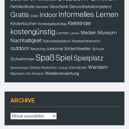
Familienfeste
Geschenk
Gender
Gesundheitskompetenz
Gratis
Informelles Lernen
Indoor
Grätzl
Kleinkinder
Kinderbücher
Kindergeburtstag
kostengünstig
Museum
Medien
Lernen
Lesen
Nachhaltigkeit
Niederösterreich
Naturbadeplätze
outdoor
saisonal
Schlechtwetter
Schule
Recycling
Spaß
Spiel
Spielplatz
Schwimmen
Wandern
Vernetzen
Stress-Reduktion
Streichelzoo
Urlaub
Wiederverwertung
Wandern mit Kindern
ARCHIVE
A
r
c