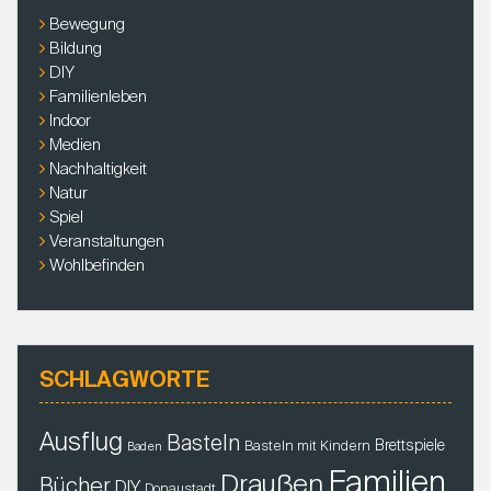
c
Bewegung
h
Bildung
:
DIY
Familienleben
Indoor
Medien
Nachhaltigkeit
Natur
Spiel
Veranstaltungen
Wohlbefinden
SCHLAGWORTE
Ausflug
Basteln
Brettspiele
Basteln mit Kindern
Baden
Familien
Draußen
Bücher
DIY
Donaustadt