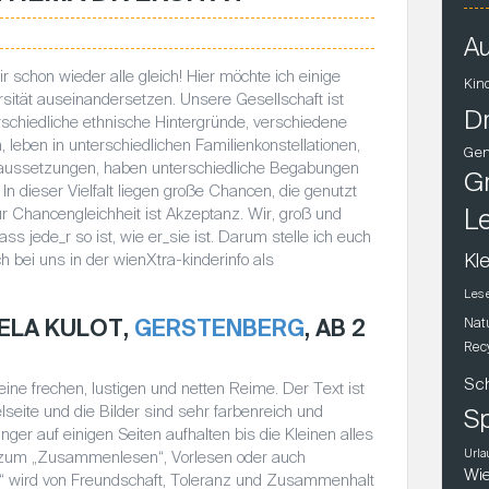
Au
r schon wieder alle gleich! Hier möchte ich einige
Kin
ersität auseinandersetzen. Unsere Gesellschaft ist
D
rschiedliche ethnische Hintergründe, verschiedene
 leben in unterschiedlichen Familienkonstellationen,
Gen
oraussetzungen, haben unterschiedliche Begabungen
Gr
n dieser Vielfalt liegen große Chancen, die genutzt
r Chancengleichheit ist Akzeptanz. Wir, groß und
L
s jede_r so ist, wie er_sie ist. Darum stelle ich euch
Kle
uch bei uns in der wienXtra-kinderinfo als
Les
IELA KULOT,
GERSTENBERG
, AB 2
Nat
Rec
Sc
ine frechen, lustigen und netten Reime. Der Text ist
lseite und die Bilder sind sehr farbenreich und
Sp
nger auf einigen Seiten aufhalten bis die Kleinen alles
Urla
ch zum „Zusammenlesen“, Vorlesen oder auch
Wie
 wird von Freundschaft, Toleranz und Zusammenhalt