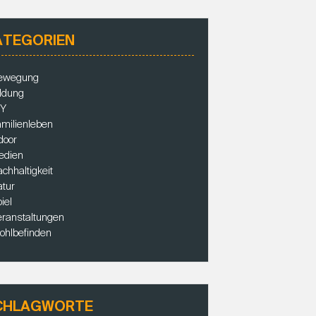
ATEGORIEN
ewegung
ldung
IY
milienleben
door
edien
chhaltigkeit
tur
iel
ranstaltungen
ohlbefinden
CHLAGWORTE