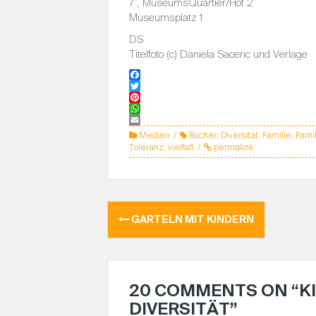
7., MuseumsQuartier/Hof 2
Museumsplatz 1
DS
Titelfoto (c) Daniela Saceric und Verlage
F
a
T
c
w
P
e
i
i
W
b
t
n
h
E
Medien
Bücher
,
Diversität
,
Familie
,
Famil
o
t
t
a
m
Toleranz
,
vielfalt
permalink
o
e
e
t
a
k
r
r
s
i
e
A
l
s
p
t
p
GARTELN MIT KINDERN
B
E
I
T
20 COMMENTS ON “
K
R
DIVERSITÄT
”
A