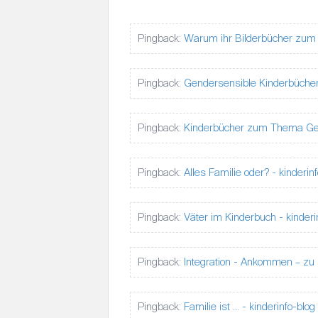
G
S
Pingback:
Warum ihr Bilderbücher zum T
N
A
Pingback:
Gendersensible Kinderbücher
V
I
G
Pingback:
Kinderbücher zum Thema Gend
A
T
Pingback:
Alles Familie oder? - kinderin
I
O
N
Pingback:
Väter im Kinderbuch - kinderi
Pingback:
Integration - Ankommen – zu 
Pingback:
Familie ist … - kinderinfo-blog