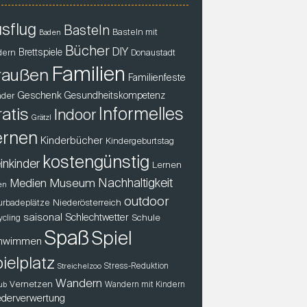
sflug
Basteln
Basteln mit
Baden
Bücher
DIY
Brettspiele
dern
Donaustadt
Familien
raußen
Familienfeste
Geschenk
der
Gesundheitskompetenz
atis
Informelles
Indoor
Grätzl
ernen
Kinderbücher
Kindergeburtstag
kostengünstig
inkinder
Lernen
Nachhaltigkeit
Museum
Medien
en
outdoor
Niederösterreich
urbadeplätze
saisonal
Schlechtwetter
Schule
ycling
Spaß
Spiel
hwimmen
ielplatz
Stress-Reduktion
Streichelzoo
Wandern
Vernetzen
Wandern mit Kindern
ub
derverwertung