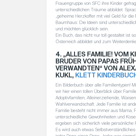
Frauengruppe von SFC ihre Kinder gefrag
unterschiedlichen Träume abbildet. Sprach
„geheime Herzkoffer mit viel Geld für die 
Baumhaus: Die Ideen sind unterschiedlich
und möchten glücklich sein.
Ein Buch, das nicht nur toll gestaltet ist
Österreich abbildet und zum Weiterdenke
4. „ALLES FAMILIE! VOM
BRUDER VON PAPAS FRÜ
VERWANDTEN“ VON ALEX
KUKL,
KLETT KINDERBUC
Ein Bilderbuch über alle Familientypen! M
wir hier einen tollen Überblick über Fami
Adoptivfamilien, Alleinerziehende, Waisen
Wahlverwandschaft. Jede Familie ist and
Familie besteht nicht immer aus Mama, P
unterschiedliche Gewohnheiten und Kose
ergeben sich sicherlich viele persönli
Es wird auch etwas Selbstverständliches
jeder Papa einen Papa. Jeder war einmal 