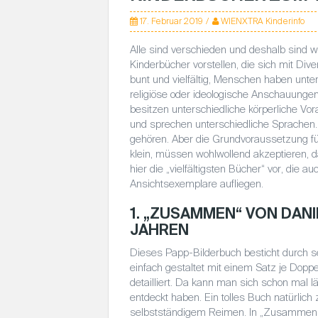
17. Februar 2019
WIENXTRA Kinderinfo
Alle sind verschieden und deshalb sind wi
Kinderbücher vorstellen, die sich mit Div
bunt und vielfältig, Menschen haben unte
religiöse oder ideologische Anschauungen,
besitzen unterschiedliche körperliche V
und sprechen unterschiedliche Sprachen. I
gehören. Aber die Grundvoraussetzung fü
klein, müssen wohlwollend akzeptieren, das
hier die „vielfältigsten Bücher“ vor, die a
Ansichtsexemplare aufliegen.
1. „ZUSAMMEN“ VON DAN
JAHREN
Dieses Papp-Bilderbuch besticht durch se
einfach gestaltet mit einem Satz je Doppe
detailliert. Da kann man sich schon mal lä
entdeckt haben. Ein tolles Buch natürli
selbstständigem Reimen. In „Zusammen“