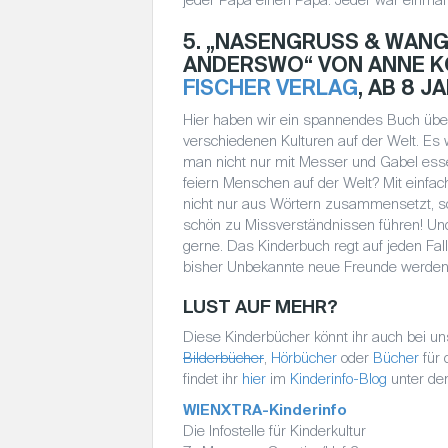
5. „NASENGRUSS & WANG
NDERSWO“ VON ANNE KO
FISCHER VERLAG
, AB 8 J
Hier haben wir ein spannendes Buch üb
verschiedenen Kulturen auf der Welt. Es
man nicht nur mit Messer und Gabel esse
feiern Menschen auf der Welt? Mit einfach
nicht nur aus Wörtern zusammensetzt, s
schön zu Missverständnissen führen! Und
gerne. Das Kinderbuch regt auf jeden Fall
bisher Unbekannte neue Freunde werden
LUST AUF MEHR?
Diese Kinderbücher könnt ihr auch bei un
Bilderbücher
,
Hörbücher
oder
Bücher
für 
findet ihr
hier
im
Kinderinfo-Blog
unter de
WIENXTRA-Kinderinfo
Die Infostelle für Kinderkultur