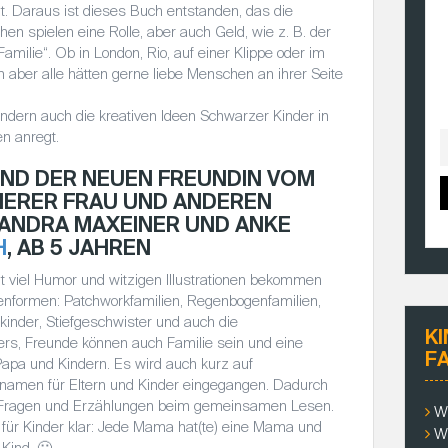
t. Daraus ist dieses Buch entstanden, das die
en spielen eine Rolle, aber auch Geld, wie z. B. der
Familie“. Ob in London, Rio, auf einer Klippe oder im
 aber alle hätten gerne liebe Menschen an ihrer Seite
 sondern auch die kreativen Ideen Schwarzer Kinder in
n anregt.
 KIND DER NEUEN FREUNDIN VOM
HERER FRAU UND ANDEREN
ANDRA MAXEINER UND ANKE
H
, AB 5 JAHREN
it viel Humor und witzigen Illustrationen bekommen
lienformen: Patchworkfamilien, Regenbogenfamilien,
kinder, Stiefgeschwister und auch die
K
ers, Freunde können auch Familie sein und eine
F
apa und Kindern. Es wird auch kurz auf
namen für Eltern und Kinder eingegangen. Dadurch
che Fragen und Erzählungen beim gemeinsamen Lesen.
W
 für Kinder klar: Jede Mama hat(te) eine Mama und
W
Kind. 🙂