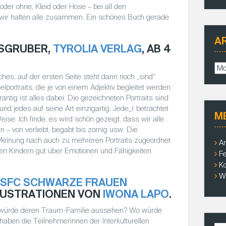
 oder ohne, Kleid oder Hose – bei all den
d wir halten alle zusammen. Ein schönes Buch gerade
A
FSGRUBER,
TYROLIA VERLAG
, AB 4
A
ches, auf der ersten Seite steht dann noch „sind“.
r
lportraits, die je von einem Adjektiv begleitet werden.
c
ntig ist alles dabei. Die gezeichneten Portraits sind
h
 und jedes auf seine Art einzigartig. Jede_r betrachtet
i
M
eise. Ich finde, es wird schön gezeigt, dass wir alle
v
n – von verliebt, begabt bis zornig usw. Die
e
Meinung nach auch zu mehreren Portraits zugeordnet
A
en Kindern gut über Emotionen und Fähigkeiten
Fe
K
W
SFC SCHWARZE FRAUEN
LLUSTRATIONEN VON
IWONA LAPO
.
ie würde deren Traum-Familie aussehen? Wo würde
ben die Teilnehmerinnen der Interkulturellen