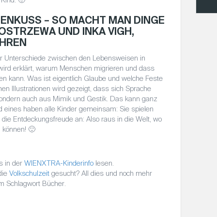
ENKUSS – SO MACHT MAN DINGE A
STRZEWA UND INKA VIGH,
AHREN
er Unterschiede zwischen den Lebensweisen in
 wird erklärt, warum Menschen migrieren und dass
n kann. Was ist eigentlich Glaube und welche Feste
en Illustrationen wird gezeigt, dass sich Sprache
ondern auch aus Mimik und Gestik. Das kann ganz
 eines haben alle Kinder gemeinsam: Sie spielen
 die Entdeckungsfreude an: Also raus in die Welt, wo
 können! 🙂
s in der
WIENXTRA-Kinderinfo
lesen.
die
Volkschulzeit
gesucht? All dies und noch mehr
m Schlagwort Bücher.