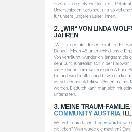
erzählt – ob groß oder klein, mit Rollstuhl
Unterschieden, verbindet uns so viel un
für unsere jüngeren Leser_innen.
2. „WIR“ VON LINDA WOL
JAHREN
„Wir“ ist der Titel dieses berührenden Bu
Danach folgen 45 unterschiedlichste Einze
Von verträumt, wunderlich, langsam bis gra
sehr bunt, (un)realistisch in der Farbwahl
die Bilder auf ihre_seine eigene Art und W
hin und wieder alles sind bzw. sein könne
verschiedenen Adjektive können meiner 
werden. Dadurch kann man sich mit sein
unterhalten.
3. MEINE TRAUM-FAMILIE.
COMMUNITY AUSTRIA
. I
Wenn ihr eure Kinder fragen würdet, w
die leben? Was würde die machen? Das ha