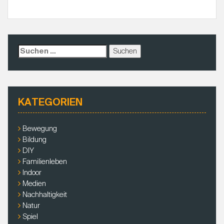
S
u
c
h
e
KATEGORIEN
n
a
c
Bewegung
h
Bildung
:
DIY
Familienleben
Indoor
Medien
Nachhaltigkeit
Natur
Spiel