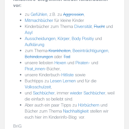
vor:
zu
Gefühlen
, z.B. zu
Aggression
,
Mitmachbücher
für kleine Kinder
Kinderbücher zum Thema
Diversität
,
Flucht
und
Asyl
Ausscheidungen
,
Körper
,
Body Positiy
und
Aufklärung
zum Thema
Krankheiten
,
Beeinträchtigungen,
Behinderungen
oder
Tod
unsere liebsten
Hexen
und
Piraten-
und
Pirat_innen-
Bücher,
unsere Kinderbuch-
Hitliste
sowie
Buchtipps zu
Lesen Lernen
und für die
Volksschulzeit
,
und
Sachbücher
, immer
wieder
Sachbücher
, weil
die einfach so beliebt sind.
Aber auch ein paar Tipps zu
Hörbüchern
und
Bücher zum Thema
Nachhaltigkeit
stellen wir
euch hier im Kinderinfo-Blog vor.
BriG