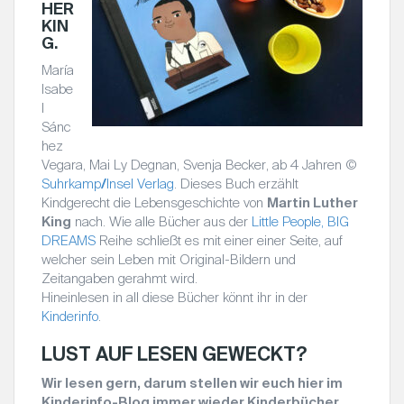
HER
KIN
G.
María
Isabe
l
Sánc
hez
Vegara, Mai Ly Degnan, Svenja Becker, ab 4 Jahren ©
Suhrkamp
/
Insel Verlag
. Dieses Buch erzählt
Kindgerecht die Lebensgeschichte von
Martin Luther
King
nach. Wie alle Bücher aus der
Little People, BIG
DREAMS
Reihe schließt es mit einer einer Seite, auf
welcher sein Leben mit Original-Bildern und
Zeitangaben gerahmt wird.
Hineinlesen in all diese Bücher könnt ihr in der
Kinderinfo
.
LUST AUF LESEN GEWECKT?
Wir lesen gern, darum stellen wir euch hier im
Kinderinfo-Blog immer wieder Kinderbücher