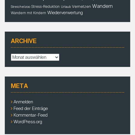
Wandern
Vernetzen
Stress-Reduktion
Streichelzoo
Urlaub
Wiederverwertung
Wandern mit Kindern
ARCHIVE
A
r
c
h
i
META
v
e
Anmelden
Feed der Einträge
Kommentar-Feed
WordPress.org