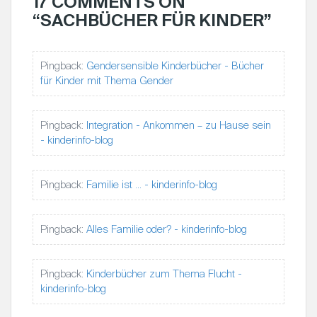
17 COMMENTS ON
S
“
SACHBÜCHER FÜR KINDER
”
N
A
V
Pingback:
Gendersensible Kinderbücher - Bücher
I
für Kinder mit Thema Gender
G
A
Pingback:
Integration - Ankommen – zu Hause sein
T
- kinderinfo-blog
I
O
N
Pingback:
Familie ist … - kinderinfo-blog
Pingback:
Alles Familie oder? - kinderinfo-blog
Pingback:
Kinderbücher zum Thema Flucht -
kinderinfo-blog