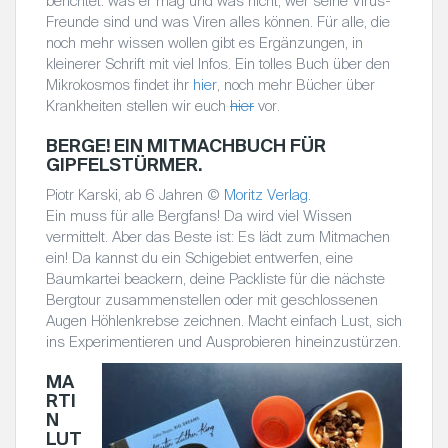
berichtet: was er mag und was nicht, wer seine Virus-
Freunde sind und was Viren alles können. Für alle, die
noch mehr wissen wollen gibt es Ergänzungen, in
kleinerer Schrift mit viel Infos. Ein tolles Buch über den
Mikrokosmos findet ihr
hier
, noch mehr Bücher über
Krankheiten stellen wir euch
hier
vor.
BERGE! EIN MITMACHBUCH FÜR
GIPFELSTÜRMER.
Piotr Karski, ab 6 Jahren ©
Moritz Verlag.
Ein muss für alle Bergfans! Da wird viel Wissen
vermittelt. Aber das Beste ist: Es lädt zum Mitmachen
ein! Da kannst du ein Schigebiet entwerfen, eine
Baumkartei beackern, deine Packliste für die nächste
Bergtour zusammenstellen oder mit geschlossenen
Augen Höhlenkrebse zeichnen. Macht einfach Lust, sich
ins Experimentieren und Ausprobieren hineinzustürzen.
MA
RTI
N
LUT