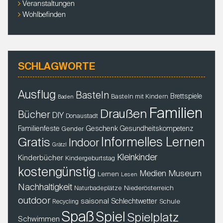
Veranstaltungen
Wohlbefinden
SCHLAGWORTE
Ausflug
Basteln
Brettspiele
Basteln mit Kindern
Baden
Familien
Draußen
Bücher
DIY
Donaustadt
Familienfeste
Geschenk
Gender
Gesundheitskompetenz
Gratis
Informelles Lernen
Indoor
Grätzl
Kleinkinder
Kinderbücher
Kindergeburtstag
kostengünstig
Museum
Medien
Lernen
Lesen
Nachhaltigkeit
Niederösterreich
Naturbadeplätze
outdoor
saisonal
Schlechtwetter
Schule
Recycling
Spaß
Spiel
Spielplatz
Schwimmen