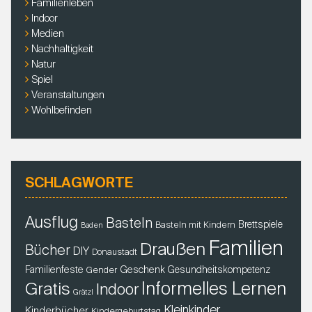
Familienleben
Indoor
Medien
Nachhaltigkeit
Natur
Spiel
Veranstaltungen
Wohlbefinden
SCHLAGWORTE
Ausflug
Basteln
Brettspiele
Basteln mit Kindern
Baden
Familien
Draußen
Bücher
DIY
Donaustadt
Familienfeste
Geschenk
Gender
Gesundheitskompetenz
Gratis
Informelles Lernen
Indoor
Grätzl
Kleinkinder
Kinderbücher
Kindergeburtstag