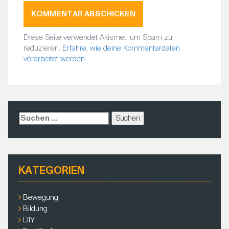
Diese Seite verwendet Akismet, um Spam zu
reduzieren.
Erfahre, wie deine Kommentardaten
verarbeitet werden.
.
S
u
c
h
e
KATEGORIEN
n
a
c
Bewegung
h
Bildung
:
DIY