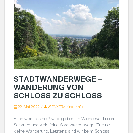
STADTWANDERWEGE –
WANDERUNG VON
SCHLOSS ZU SCHLOSS
22. Mai 2022
WIENXTRA Kinderinfo
Auch wenn es heiß wird, gibt es im Wienerwald noch
Schatten und viele feine Stadtwanderwege für eine
kleine Wanderung. Letztens sind wir beim Schloss