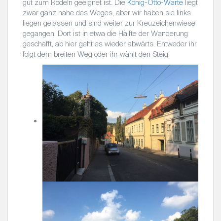
gut zum Rodeln geeignet ist. Die
König-Otto-Warte
liegt
zwar ganz nahe des Weges, aber wir haben sie links
liegen gelassen und sind weiter zur Kreuzeichenwiese
gegangen. Dort ist in etwa die Hälfte der Wanderung
geschafft, ab hier geht es wieder abwärts. Entweder ihr
folgt dem breiten Weg oder ihr wählt den Steig.