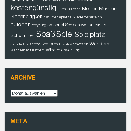
kostengünstig
Museum
Medien
Lernen
Lesen
Nachhaltigkeit
Niederösterreich
Naturbadeplätze
outdoor
saisonal
Schlechtwetter
Schule
Recycling
Spaß
Spiel
Spielplatz
Schwimmen
Wandern
Vernetzen
Stress-Reduktion
Streichelzoo
Urlaub
Wiederverwertung
Wandern mit Kindern
ARCHIVE
A
r
c
h
i
META
v
e