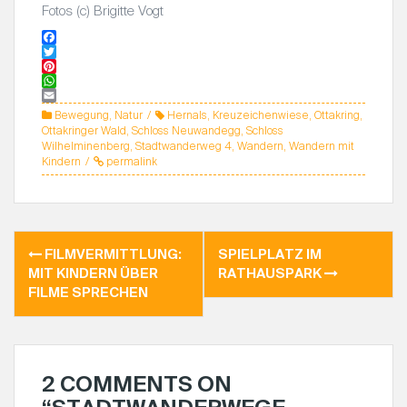
Fotos (c) Brigitte Vogt
F
a
T
c
w
P
e
i
i
W
b
t
n
h
E
Bewegung
,
Natur
Hernals
,
Kreuzeichenwiese
,
Ottakring
,
o
t
t
a
m
Ottakringer Wald
,
Schloss Neuwandegg
,
Schloss
o
e
e
t
a
Wilhelminenberg
,
Stadtwanderweg 4
,
Wandern
,
Wandern mit
k
r
r
s
i
Kindern
permalink
e
A
l
s
p
t
p
FILMVERMITTLUNG:
SPIELPLATZ IM
B
MIT KINDERN ÜBER
RATHAUSPARK
E
FILME SPRECHEN
I
T
R
A
2 COMMENTS ON
G